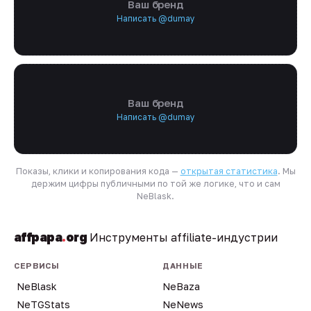
Ваш бренд
Написать @dumay
Ваш бренд
Написать @dumay
Показы, клики и копирования кода —
открытая статистика
. Мы
держим цифры публичными по той же логике, что и сам
NeBlask.
affpapa
.
org
Инструменты affiliate-индустрии
СЕРВИСЫ
ДАННЫЕ
NeBlask
NeBaza
NeTGStats
NeNews