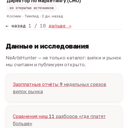
Директор по маркетингу (CMO)
из открытых источников
Космик · Тимлид · 2 дн. назад
← назад
1 / 10
дальше →
Данные и исследования
NeArbiHunter — не только каталог: вилки и рынок
мы считаем и публикуем открыто.
Зарплатные отчёты
9
недельных срезов
вилок рынка
Сравнения ниш
11
разборов «где платят
больше»