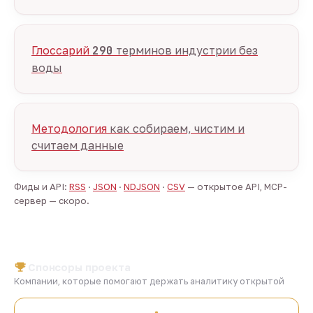
Глоссарий
290
терминов индустрии без
воды
Методология
как собираем, чистим и
считаем данные
Фиды и API:
RSS
·
JSON
·
NDJSON
·
CSV
— открытое API, MCP-
сервер — скоро.
Спонсоры проекта
Компании, которые помогают держать аналитику открытой