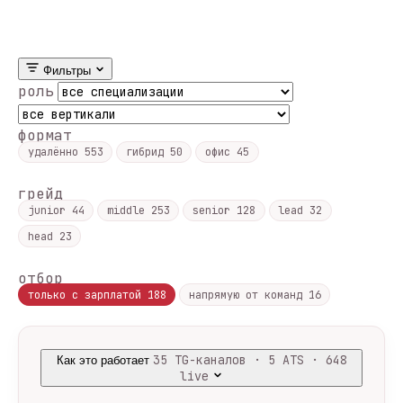
Фильтры
роль
формат
удалённо
553
гибрид
50
офис
45
грейд
junior
44
middle
253
senior
128
lead
32
head
23
отбор
только с зарплатой
188
напрямую от команд
16
35 TG-каналов · 5 ATS · 648
Как это работает
live