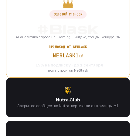
ЗОЛОТОЙ СПОНСОР
AI-аналитика спроса на iGaming — индекс, тренды, конкуренты
ПРОМОКОД ОТ NEBLASK
NEBLASK1
−15% на подписку · до 1 сентября
пока строится NeBlask
Nutra.Club
Закрытое сообщество Nutra-вертикали от команды M1