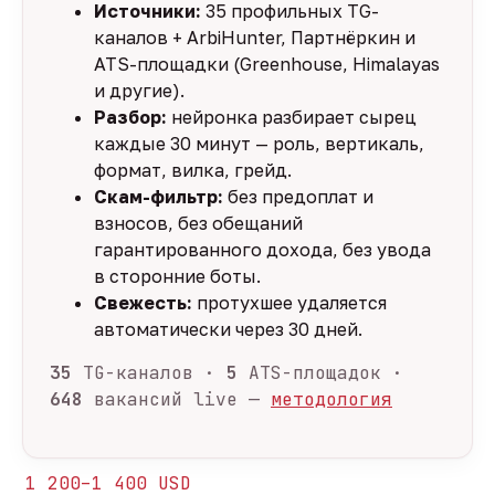
Источники:
35 профильных TG-
каналов + ArbiHunter, Партнёркин и
ATS-площадки (Greenhouse, Himalayas
и другие).
Разбор:
нейронка разбирает сырец
каждые 30 минут — роль, вертикаль,
формат, вилка, грейд.
Скам-фильтр:
без предоплат и
взносов, без обещаний
гарантированного дохода, без увода
в сторонние боты.
Свежесть:
протухшее удаляется
автоматически через 30 дней.
35
TG-каналов ·
5
ATS-площадок ·
648
вакансий live —
методология
1 200–1 400 USD