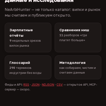
NeArbiHunter — не только каталог: вилки и рынок
мы считаем и публикуем открыто.
Зарплатные
Сравнения ниш
отчёты
11
разборов «где
платят больше»
9
недельных срезов
вилок рынка
Глоссарий
Методология
290
терминов
как собираем, чистим и
считаем данные
индустрии без воды
Фиды и API:
RSS
·
JSON
·
NDJSON
·
CSV
— открытое API, MCP-
сервер — скоро.