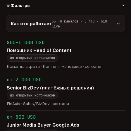
Фильтры
РОЛЬ
35 TG-каналов · 5 ATS · 610
Как это работает
live
Источники:
35 профильных TG-каналов +
ФОРМАТ
ArbiHunter, Партнёркин и ATS-площадки
800–1 000 USD
удалённо
гибрид
офис
537
39
34
(Greenhouse, Himalayas и другие).
Помощник Head of Content
ГРЕЙД
Разбор:
нейронка разбирает сырец каждые 30
junior
middle
senior
lead
минут — роль, вертикаль, формат, вилка, грейд.
из открытых источников
37
257
122
29
Скам-фильтр:
без предоплат и взносов, без
head
Команда скрыта · Контент-менеджер · сегодня
19
обещаний гарантированного дохода, без увода в
ОТБОР
сторонние боты.
от 2 000 USD
только с зарплатой
напрямую от команд
167
16
Свежесть:
протухшее удаляется автоматически
Senior BizDev (платёжные решения)
через 30 дней.
из открытых источников
35
TG-каналов ·
5
ATS-площадок ·
610
вакансий live —
методология
FinAxis · Sales/BizDev · сегодня
от 500 USD
Junior Media Buyer Google Ads