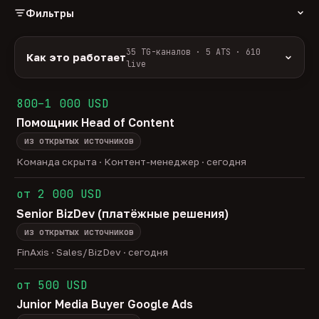
Фильтры
РОЛЬ
35 TG-каналов · 5 ATS · 610
Как это работает
live
Источники:
35 профильных TG-каналов +
ФОРМАТ
ArbiHunter, Партнёркин и ATS-площадки
800–1 000 USD
удалённо
гибрид
офис
537
39
34
(Greenhouse, Himalayas и другие).
Помощник Head of Content
ГРЕЙД
Разбор:
нейронка разбирает сырец каждые 30
junior
middle
senior
lead
минут — роль, вертикаль, формат, вилка, грейд.
из открытых источников
37
257
122
29
Скам-фильтр:
без предоплат и взносов, без
head
Команда скрыта · Контент-менеджер · сегодня
19
обещаний гарантированного дохода, без увода в
ОТБОР
сторонние боты.
от 2 000 USD
только с зарплатой
напрямую от команд
167
16
Свежесть:
протухшее удаляется автоматически
Senior BizDev (платёжные решения)
через 30 дней.
из открытых источников
35
TG-каналов ·
5
ATS-площадок ·
610
вакансий live —
методология
FinAxis · Sales/BizDev · сегодня
от 500 USD
Junior Media Buyer Google Ads