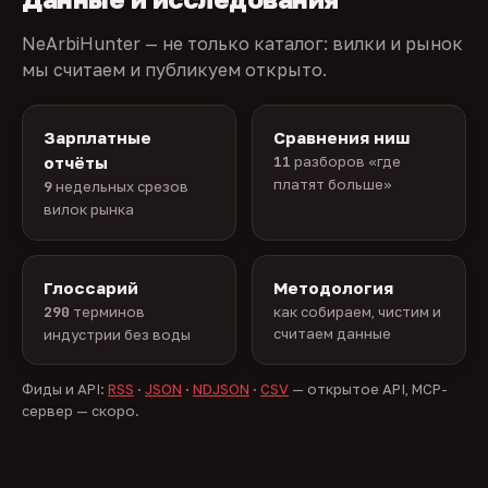
NeArbiHunter — не только каталог: вилки и рынок
мы считаем и публикуем открыто.
Зарплатные
Сравнения ниш
отчёты
11
разборов «где
платят больше»
9
недельных срезов
вилок рынка
Глоссарий
Методология
290
терминов
как собираем, чистим и
считаем данные
индустрии без воды
Фиды и API:
RSS
·
JSON
·
NDJSON
·
CSV
— открытое API, MCP-
сервер — скоро.