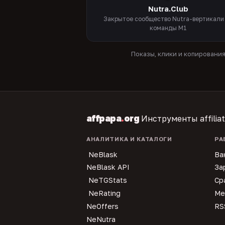
Nutra.Club
Закрытое сообщество Nutra-вертикали
команды M1
Показы, клики и копировани
affpapa
.
org
Инструменты affilia
АНАЛИТИКА И КАТАЛОГИ
РА
NeBlask
Ва
NeBlask API
За
NeTGStats
Ср
NeRating
Ме
NeOffers
RS
NeNutra