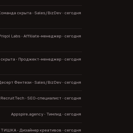
оманда скрыта · Sales/BizDev · сегодня
Priqol Labs · Affiliate-менеджер · сегодня
скрыта · Проджект-менеджер · сегодня
Десерт Фентези · Sales/BizDev · сегодня
RecruitTech · SEO-специалист · сегодня
Appspire.agency · Тимлид · сегодня
ТИШКА · Дизайнер креативов · сегодня