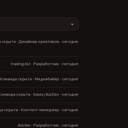
yas и другие).
 скрыта · Дизайнер креативов · сегодня
нние боты.
trading.biz · Разработчик · сегодня
Команда скрыта · Медиабайер · сегодня
оманда скрыта · Sales/BizDev · сегодня
а скрыта · Контент-менеджер · сегодня
Advibe · Разработчик · сегодня