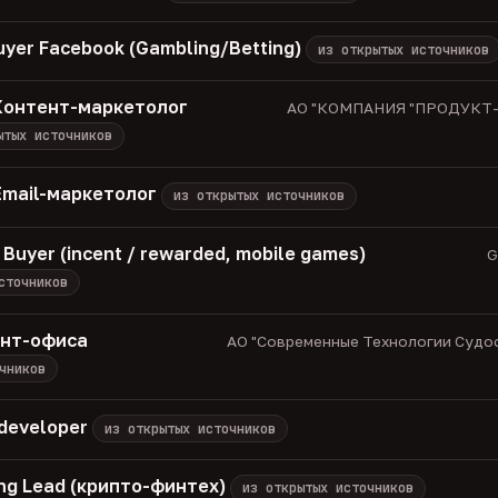
uyer Facebook (Gambling/Betting)
из открытых источников
 Контент-маркетолог
АО "КОМПАНИЯ "ПРОДУКТ-С
ытых источников
Email-маркетолог
из открытых источников
 Buyer (incent / rewarded, mobile games)
G
сточников
онт-офиса
АО "Современные Технологии Судост
чников
 developer
из открытых источников
ng Lead (крипто-финтех)
из открытых источников