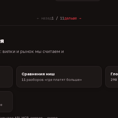
← назад
1 / 11
дальше →
ия
г: вилки и рынок мы считаем и
Сравнения ниш
Гл
11
разборов «где платят больше»
290
ые
крытое API, MCP-сервер — скоро.