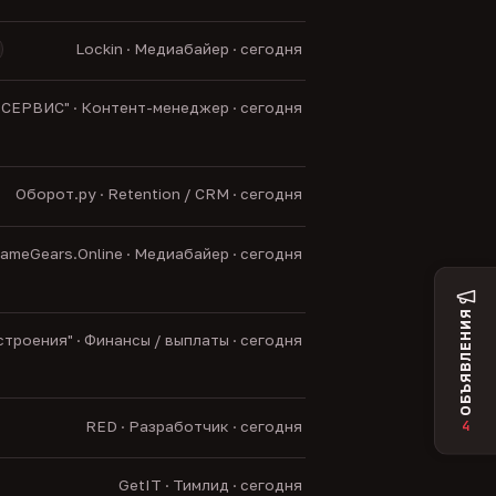
Lockin · Медиабайер · сегодня
ЕРВИС" · Контент-менеджер · сегодня
Оборот.ру · Retention / CRM · сегодня
ameGears.Online · Медиабайер · сегодня
ОБЪЯВЛЕНИЯ
роения" · Финансы / выплаты · сегодня
RED · Разработчик · сегодня
4
GetIT · Тимлид · сегодня