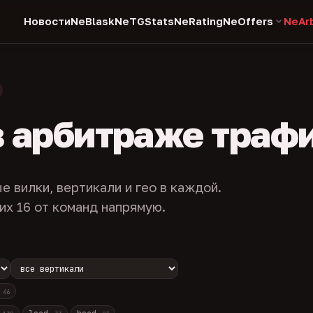
Новости
NeBlask
NeTGStats
NeRating
NeOffers
NeAr
в арбитраже траф
е вилки, вертикали и гео в каждой.
их 16 от команд напрямую.
с
46