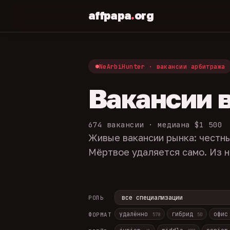
affpapa
.
org
NeArbiHunter · вакансии арбитража
Вакансии 
674 вакансии · медиана $1 500
Живые вакансии рынка: честны
Мёртвое удаляется само. Из н
РОЛЬ
удалённо
гибрид
офи
ФОРМАТ
578
50