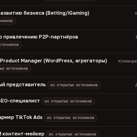
азвитию бизнеса (Betting/iGaming)
К
чников
о привлечению P2P-партнёров
сточников
/ Product Manager (WordPress, агрегаторы)
Команда 
ых источников
ый представитель
из открытых источников
 SEO-специалист
из открытых источников
армер TikTok Ads
из открытых источников
 ИИ контент-мейкер
из открытых источников