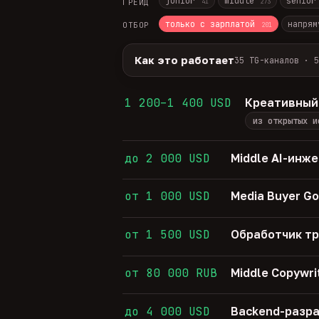
junior
middle
senio
ГРЕЙД
41
273
только с зарплатой
напрям
ОТБОР
201
Как это работает
35 TG-каналов · 5
Источники:
35 профильных TG-кана
Разбор:
нейронка разбирает сырец 
1 200–1 400 USD
Креативный
Скам-фильтр:
без предоплат и вз
из открытых и
Свежесть:
протухшее удаляется ав
35
TG-каналов ·
5
ATS-площадок ·
674
до 2 000 USD
Middle AI-инж
от 1 000 USD
Media Buyer Go
от 1 500 USD
Обработчик т
от 80 000 RUB
Middle Copywri
до 4 000 USD
Backend-разра