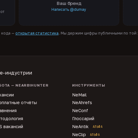
Ваш бренд
Написать @dumay
 от
я кода —
открытая статистика
. Мы держим цифры публичными по той ж
te-индустрии
БОТА — NEARBIHUNTER
ИНСТРУМЕНТЫ
кансии
NeMail
рплатные отчёты
NeAhrefs
авнения
NeConf
тодология
Глоссарий
S вакансий
NeAntik
АЛЬФА
NeClip
АЛЬФА