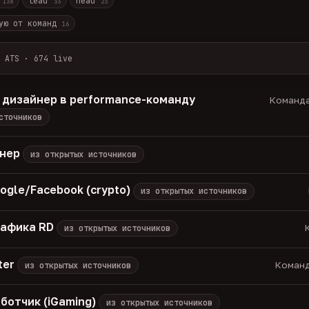
r
lead
head
138
33
23
ую от команд
16
 ATS · 674 live
лов + ArbiHunter, Партнёркин и ATS-площадки (Greenhouse, Himala
каждые 30 минут — роль, вертикаль, формат, вилка, грейд.
 дизайнер в performance-команду
Команда
носов, без обещаний гарантированного дохода, без увода в сторо
сточников
томатически через 30 дней.
вакансии live —
методология
енер
из открытых источников
ogle/Facebook (crypto)
из открытых источников
рафика RD
К
из открытых источников
ter
Команд
из открытых источников
ботчик (iGaming)
из открытых источников