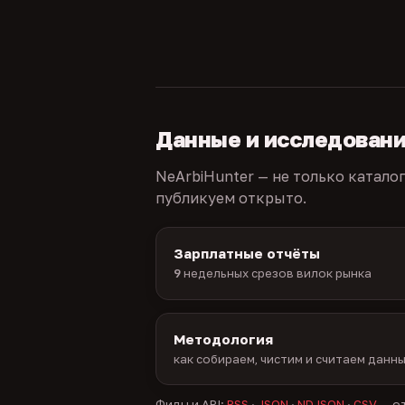
Данные и исследован
NeArbiHunter — не только катало
публикуем открыто.
Зарплатные отчёты
9
недельных срезов вилок рынка
Методология
как собираем, чистим и считаем данн
Фиды и API:
RSS
·
JSON
·
NDJSON
·
CSV
— от