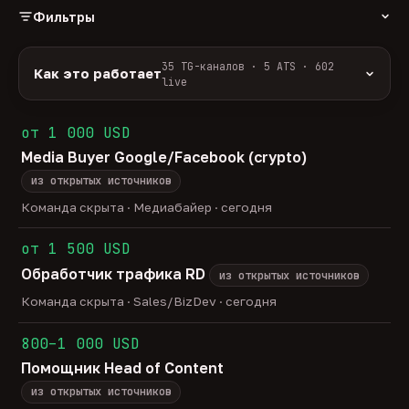
Фильтры
РОЛЬ
35 TG-каналов · 5 ATS · 602
Как это работает
live
Источники:
35 профильных TG-каналов +
ФОРМАТ
ArbiHunter, Партнёркин и ATS-площадки
от 1 000 USD
удалённо
гибрид
офис
527
42
34
(Greenhouse, Himalayas и другие).
Media Buyer Google/Facebook (crypto)
ГРЕЙД
Разбор:
нейронка разбирает сырец каждые 30
junior
middle
senior
lead
минут — роль, вертикаль, формат, вилка, грейд.
из открытых источников
37
255
115
30
Скам-фильтр:
без предоплат и взносов, без
head
Команда скрыта · Медиабайер · сегодня
20
обещаний гарантированного дохода, без увода в
ОТБОР
сторонние боты.
от 1 500 USD
только с зарплатой
напрямую от команд
163
16
Свежесть:
протухшее удаляется автоматически
Обработчик трафика RD
через 30 дней.
из открытых источников
35
TG-каналов ·
5
ATS-площадок ·
602
вакансии live —
Команда скрыта · Sales/BizDev · сегодня
методология
800–1 000 USD
Помощник Head of Content
из открытых источников