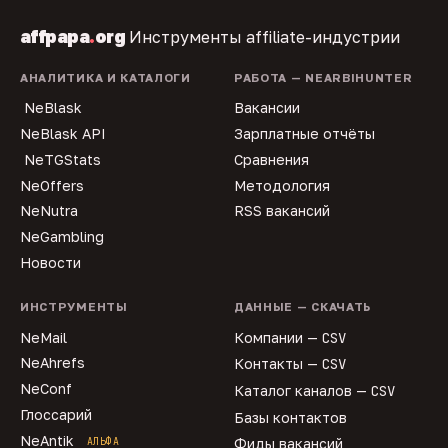
affpapa
.
org
Инструменты affiliate-индустрии
АНАЛИТИКА И КАТАЛОГИ
РАБОТА — NEARBIHUNTER
NeBlask
Вакансии
NeBlask API
Зарплатные отчёты
NeTGStats
Сравнения
NeOffers
Методология
NeNutra
RSS вакансий
NeGambling
Новости
ИНСТРУМЕНТЫ
ДАННЫЕ — СКАЧАТЬ
NeMail
Компании —
CSV
NeAhrefs
Контакты —
CSV
NeConf
Каталог каналов —
CSV
Глоссарий
Базы контактов
NeAntik
АЛЬФА
Фиды вакансий