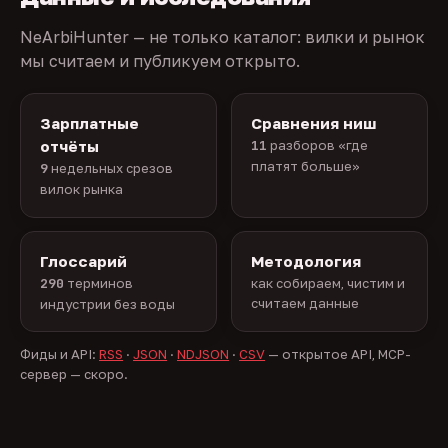
NeArbiHunter — не только каталог: вилки и рынок
мы считаем и публикуем открыто.
Зарплатные
Сравнения ниш
отчёты
11
разборов «где
платят больше»
9
недельных срезов
вилок рынка
Глоссарий
Методология
290
терминов
как собираем, чистим и
считаем данные
индустрии без воды
Фиды и API:
RSS
·
JSON
·
NDJSON
·
CSV
— открытое API, MCP-
сервер — скоро.