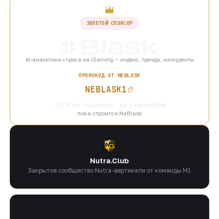
ЗОЛОТОЙ СПОНСОР
AI-аналитика спроса на iGaming — индекс, тренды, конкуренты
ПРОМОКОД ОТ NEBLASK
NEBLASK1
−15% на подписку · до 1 сентября
пока строится NeBlask
Nutra.Club
Закрытое сообщество Nutra-вертикали от команды M1