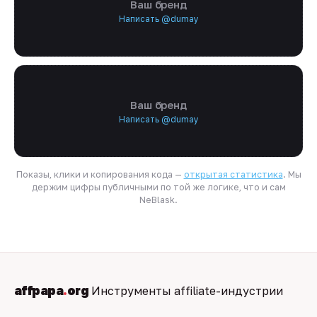
Ваш бренд
Написать @dumay
Ваш бренд
Написать @dumay
Показы, клики и копирования кода —
открытая статистика
. Мы
держим цифры публичными по той же логике, что и сам
NeBlask.
affpapa
.
org
Инструменты affiliate-индустрии