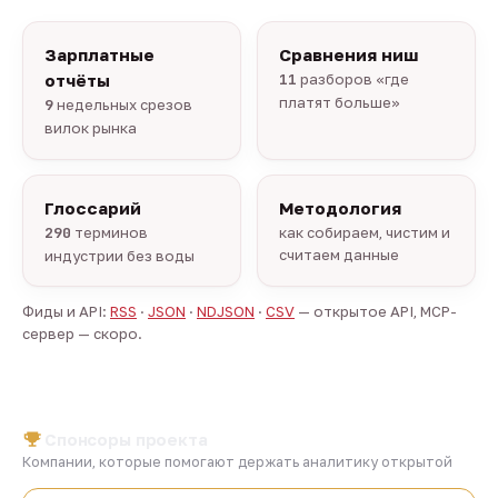
Зарплатные
Сравнения ниш
отчёты
11
разборов «где
платят больше»
9
недельных срезов
вилок рынка
Глоссарий
Методология
290
терминов
как собираем, чистим и
считаем данные
индустрии без воды
Фиды и API:
RSS
·
JSON
·
NDJSON
·
CSV
— открытое API, MCP-
сервер — скоро.
Спонсоры проекта
Компании, которые помогают держать аналитику открытой