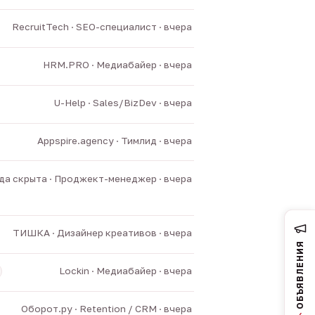
RecruitTech · SEO-специалист · вчера
HRM.PRO · Медиабайер · вчера
U-Help · Sales/BizDev · вчера
Appspire.agency · Тимлид · вчера
а скрыта · Проджект-менеджер · вчера
ТИШКА · Дизайнер креативов · вчера
ОБЪЯВЛЕНИЯ
Lockin · Медиабайер · вчера
Оборот.ру · Retention / CRM · вчера