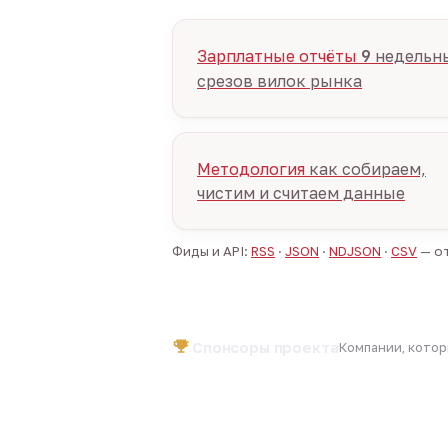
Зарплатные отчёты
9
недельн
срезов вилок рынка
Методология
как собираем,
чистим и считаем данные
Фиды и API:
RSS
·
JSON
·
NDJSON
·
CSV
— от
Спонсоры проекта
Компании, кото