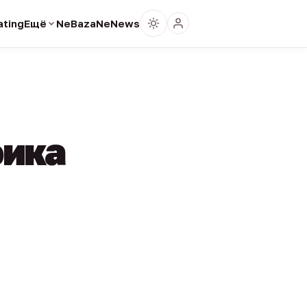
ting
Ещё
NeBaza
NeNews
фика