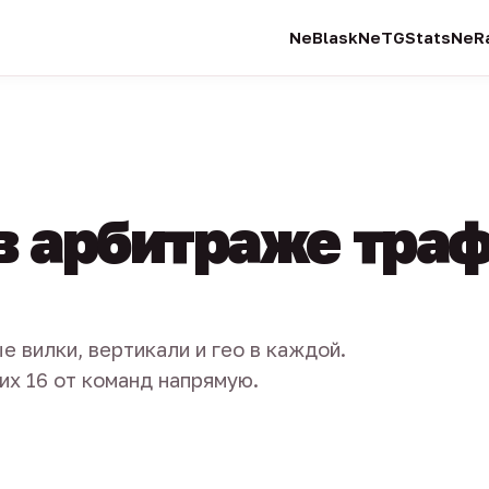
NeBlask
NeTGStats
NeRa
в арбитраже тра
е вилки, вертикали и гео в каждой.
их 16 от команд напрямую.