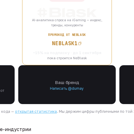
AI-аналитика спроса на iGaming — индекс,
тренды, конкуренты
ПРОМОКОД ОТ NEBLASK
NEBLASK1
−15% на подписку · до 1 сентября
пока строится NeBlask
Ваш бренд
Написать @dumay
 от
я кода —
открытая статистика
. Мы держим цифры публичными по той ж
te-индустрии