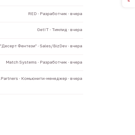
4
RED · Разработчик · вчера
GetIT · Тимлид · вчера
"Десерт Фентези" · Sales/BizDev · вчера
Match Systems · Разработчик · вчера
v.Partners · Комьюнити-менеджер · вчера