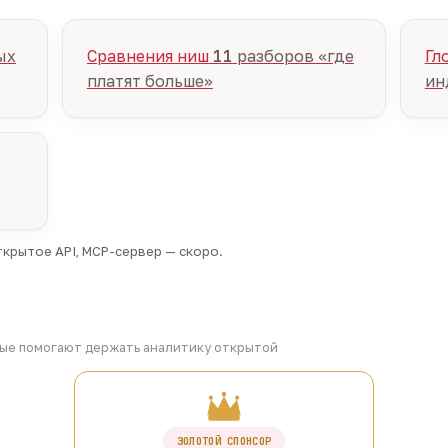
ых
Сравнения ниш
11
разборов «где
Гл
платят больше»
ин
крытое API, MCP-сервер — скоро.
рые помогают держать аналитику открытой
ЗОЛОТОЙ СПОНСОР