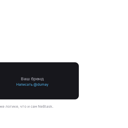
Ваш бренд
Написать @dumay
е логике, что и сам NeBlask.