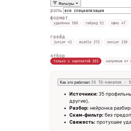
Фильтры
роль
формат
удалённо
580
гибрид
51
офис
47
грейд
junior
41
middle
272
senior
138
отбор
только с зарплатой
201
напрямую от
35 TG-каналов · 5
Как это работает
Источники:
35 профильны
другие).
Разбор:
нейронка разбира
Скам-фильтр:
без предоп
Свежесть:
протухшее уда