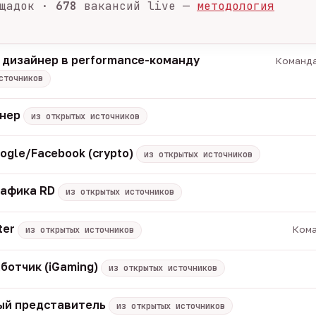
щадок ·
678
вакансий live —
методология
 дизайнер в performance-команду
Команда
сточников
енер
из открытых источников
ogle/Facebook (crypto)
из открытых источников
рафика RD
из открытых источников
ter
Кома
из открытых источников
ботчик (iGaming)
из открытых источников
ый представитель
из открытых источников