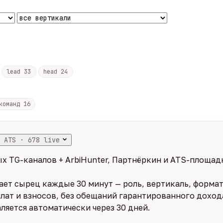
lead
33
head
24
 команд
16
 ATS · 678 live
х TG-каналов + ArbiHunter, Партнёркин и ATS-площадк
ет сырец каждые 30 минут — роль, вертикаль, формат,
лат и взносов, без обещаний гарантированного дохода
ляется автоматически через 30 дней.