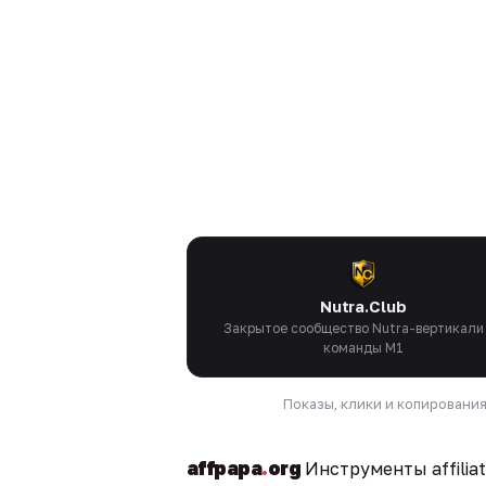
Nutra.Club
Закрытое сообщество Nutra-вертикали
команды M1
Показы, клики и копировани
affpapa
.
org
Инструменты affilia