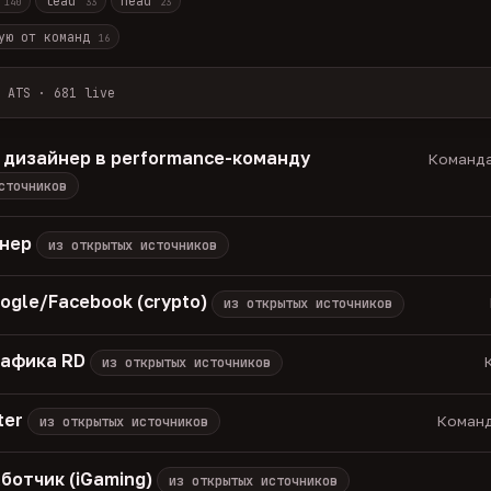
r
lead
head
140
33
23
ую от команд
16
 ATS · 681 live
лов + ArbiHunter, Партнёркин и ATS-площадки (Greenhouse, Himala
каждые 30 минут — роль, вертикаль, формат, вилка, грейд.
 дизайнер в performance-команду
Команда
носов, без обещаний гарантированного дохода, без увода в сторо
сточников
томатически через 30 дней.
вакансия live —
методология
енер
из открытых источников
ogle/Facebook (crypto)
из открытых источников
рафика RD
К
из открытых источников
ter
Команд
из открытых источников
ботчик (iGaming)
из открытых источников