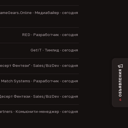
ameGears.Online · Медиабайер · сегодня
RED · Разработчик · сегодня
GetIT · Тимлид · сегодня
есерт Фентези" · Sales/BizDev · сегодня
ОБЪЯВЛЕНИЯ
Match Systems · Разработчик · сегодня
Десерт Фентези · Sales/BizDev · сегодня
4
artners · Комьюнити-менеджер · сегодня