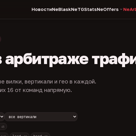
Новости
NeBlask
NeTGStats
NeOffers
NeAr
в арбитраже траф
е вилки, вертикали и гео в каждой.
их 16 от команд напрямую.
с
45