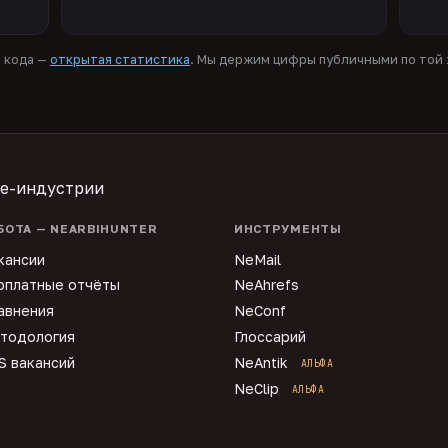
я кода —
открытая статистика
. Мы держим цифры публичными по той ж
te-индустрии
БОТА — NEARBIHUNTER
ИНСТРУМЕНТЫ
кансии
NeMail
рплатные отчёты
NeAhrefs
авнения
NeConf
тодология
Глоссарий
S вакансий
NeAntik
АЛЬФА
NeClip
АЛЬФА