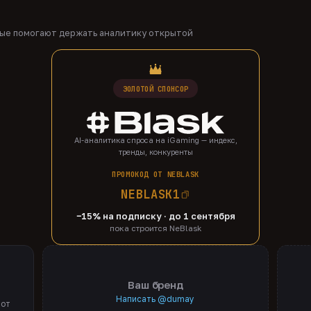
рые помогают держать аналитику открытой
ЗОЛОТОЙ СПОНСОР
AI-аналитика спроса на iGaming — индекс,
тренды, конкуренты
ПРОМОКОД ОТ NEBLASK
NEBLASK1
−15% на подписку · до 1 сентября
пока строится NeBlask
Ваш бренд
Написать @dumay
 от