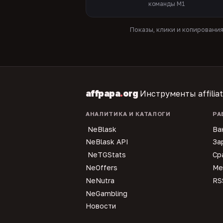
команды M1
Показы, клики и копировани
affpapa
.
org
Инструменты affilia
АНАЛИТИКА И КАТАЛОГИ
РА
NeBlask
Ва
NeBlask API
За
NeTGStats
Ср
NeOffers
Ме
NeNutra
RS
NeGambling
Новости