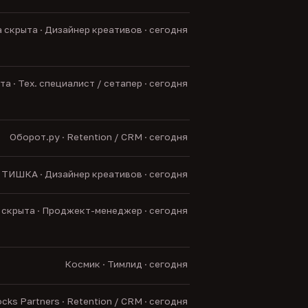
 скрыта · Дизайнер креативов · сегодня
а · Тех. специалист / сетапер · сегодня
Оборот.ру · Retention / CRM · сегодня
ТИШКА · Дизайнер креативов · сегодня
скрыта · Проджект-менеджер · сегодня
Космик · Тимлид · сегодня
cks Partners · Retention / CRM · сегодня