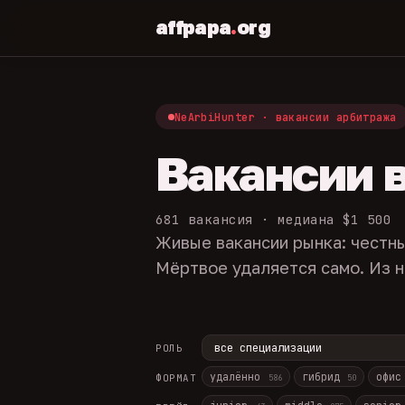
affpapa
.
org
NeArbiHunter · вакансии арбитража
Вакансии 
681 вакансия · медиана $1 500
Живые вакансии рынка: честны
Мёртвое удаляется само. Из н
РОЛЬ
удалённо
гибрид
офи
ФОРМАТ
586
50