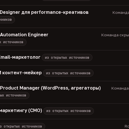
 Designer для performance-креативов
Команда
чников
 Automation Engineer
Команда скрыт
х источников
Email-маркетолог
из открытых источников
 ИИ контент-мейкер
из открытых источников
/ Product Manager (WordPress, агрегаторы)
Команда 
ых источников
маркетингу (CMO)
из открытых источников
Ro
з открытых источников