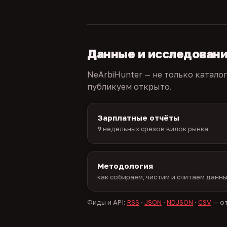
Данные и исследован
NeArbiHunter — не только катало
публикуем открыто.
Зарплатные отчёты
9
недельных срезов вилок рынка
Методология
как собираем, чистим и считаем данн
Фиды и API:
RSS
·
JSON
·
NDJSON
·
CSV
— от