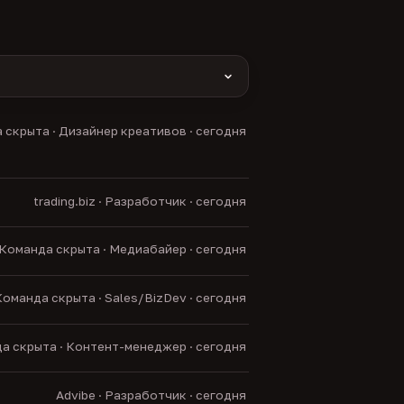
yas и другие).
 скрыта · Дизайнер креативов · сегодня
нние боты.
trading.biz · Разработчик · сегодня
Команда скрыта · Медиабайер · сегодня
оманда скрыта · Sales/BizDev · сегодня
а скрыта · Контент-менеджер · сегодня
Advibe · Разработчик · сегодня