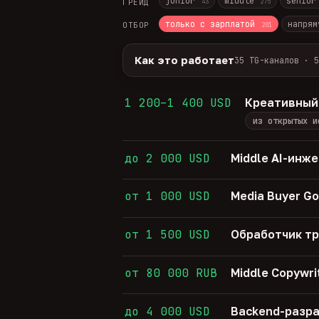
junior
middle
senio
ГРЕЙД
43
275
только с зарплатой
напрям
ОТБОР
201
Как это работает
35 TG-каналов · 5
Источники:
35 профильных TG-кана
Разбор:
нейронка разбирает сырец 
1 200–1 400 USD
Креативный
Скам-фильтр:
без предоплат и вз
из открытых и
Свежесть:
протухшее удаляется ав
35
TG-каналов ·
5
ATS-площадок ·
681
до 2 000 USD
Middle AI-инж
от 1 000 USD
Media Buyer Go
от 1 500 USD
Обработчик т
от 80 000 RUB
Middle Copywri
до 4 000 USD
Backend-разра