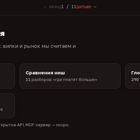
← назад
1 / 11
дальше →
ия
г: вилки и рынок мы считаем и
Сравнения ниш
Гл
11
разборов «где платят больше»
290
ые
крытое API, MCP-сервер — скоро.