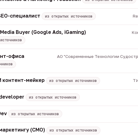
 SEO-специалист
Re
из открытых источников
Media Buyer (Google Ads, iGaming)
Ко
 источников
онт-офиса
АО "Современные Технологии Судострое
чников
 ИИ контент-мейкер
ТИ
из открытых источников
 developer
из открытых источников
Dev
из открытых источников
маркетингу (CMO)
из открытых источников