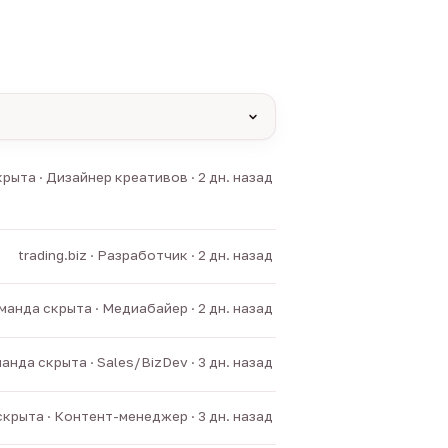
yas и другие).
рыта · Дизайнер креативов · 2 дн. назад
нние боты.
trading.biz · Разработчик · 2 дн. назад
манда скрыта · Медиабайер · 2 дн. назад
анда скрыта · Sales/BizDev · 3 дн. назад
крыта · Контент-менеджер · 3 дн. назад