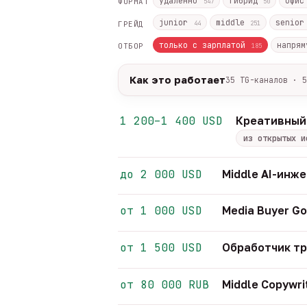
удалённо
гибрид
офи
ФОРМАТ
547
50
junior
middle
senio
ГРЕЙД
44
251
только с зарплатой
напрям
ОТБОР
185
Как это работает
35 TG-каналов · 5
Источники:
35 профильных TG-кана
Разбор:
нейронка разбирает сырец 
1 200–1 400 USD
Креативный
Скам-фильтр:
без предоплат и вз
из открытых и
Свежесть:
протухшее удаляется ав
35
TG-каналов ·
5
ATS-площадок ·
642
до 2 000 USD
Middle AI-инж
от 1 000 USD
Media Buyer Go
от 1 500 USD
Обработчик т
от 80 000 RUB
Middle Copywri