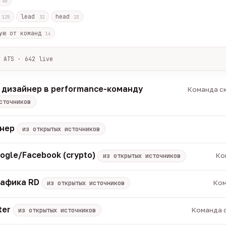
с
45
r
lead
head
125
32
23
ую от команд
16
 ATS · 642 live
лов + ArbiHunter, Партнёркин и ATS-площадки (Greenhouse, Himala
каждые 30 минут — роль, вертикаль, формат, вилка, грейд.
 дизайнер в performance-команду
Команда ск
носов, без обещаний гарантированного дохода, без увода в сторо
сточников
томатически через 30 дней.
вакансии live —
методология
енер
из открытых источников
ogle/Facebook (crypto)
Ко
из открытых источников
рафика RD
Ком
из открытых источников
ter
Команда с
из открытых источников