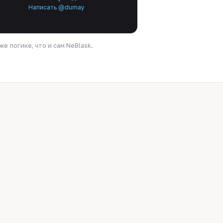
Написать @dumay
е логике, что и сам NeBlask.