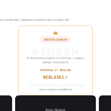
рые помогают держать аналитику открытой
ЗОЛОТОЙ СПОНСОР
AI-аналитика спроса на iGaming — индекс,
тренды, конкуренты
ПРОМОКОД ОТ NEBLASK
NEBLASK1
−15% на подписку · до 1 сентября
пока строится NeBlask
Ваш бренд