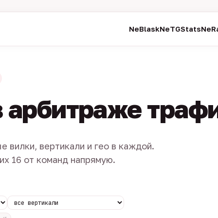
NeBlask
NeTGStats
NeRa
в арбитраже траф
е вилки, вертикали и гео в каждой.
их 16 от команд напрямую.