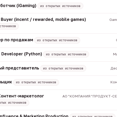
ботчик (iGaming)
из открытых источников
 Buyer (incent / rewarded, mobile games)
Game
сточников
р по продажам
из открытых источников
 Developer (Python)
Ma
из открытых источников
ый представитель
Дес
из открытых источников
альщик
Ком
из открытых источников
 Контент-маркетолог
АО "КОМПАНИЯ "ПРОДУКТ-СЕРВ
ытых источников
Influence & Marketing Production
из открытых источников