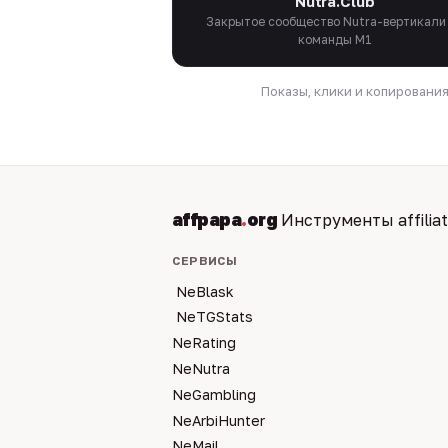
Nutra.Club
Закрытое сообщество Nutra-вертикали
команды M1
Показы, клики и копировани
affpapa
.
org
Инструменты affilia
СЕРВИСЫ
NeBlask
NeTGStats
NeRating
NeNutra
NeGambling
NeArbiHunter
NeMail