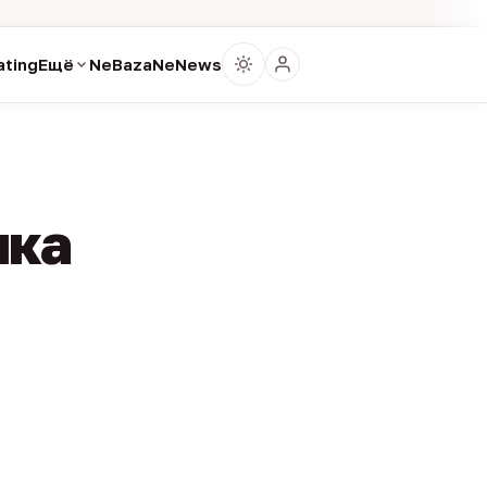
ting
Ещё
NeBaza
NeNews
ика