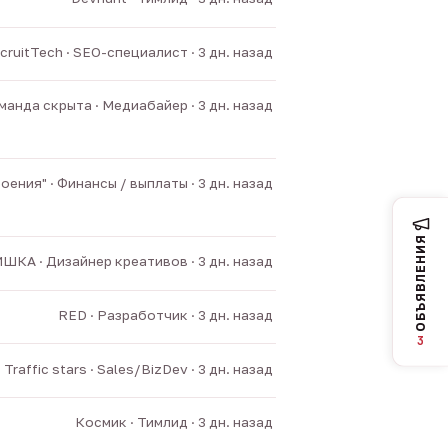
cruitTech · SEO-специалист · 3 дн. назад
манда скрыта · Медиабайер · 3 дн. назад
ния" · Финансы / выплаты · 3 дн. назад
ОБЪЯВЛЕНИЯ
ШКА · Дизайнер креативов · 3 дн. назад
RED · Разработчик · 3 дн. назад
3
Traffic stars · Sales/BizDev · 3 дн. назад
Космик · Тимлид · 3 дн. назад