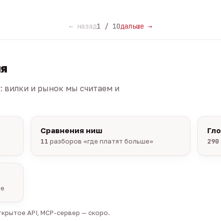
← назад
1 / 10
дальше →
ия
г: вилки и рынок мы считаем и
Сравнения ниш
Гл
11
разборов «где платят больше»
290
ые
крытое API, MCP-сервер — скоро.