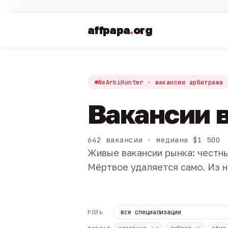
affpapa
.
org
NeArbiHunter · вакансии арбитража
Вакансии 
642 вакансии · медиана $1 500
Живые вакансии рынка: честны
Мёртвое удаляется само. Из н
РОЛЬ