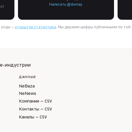
Написать @dumay
 от
я кода —
открытая статистика
. Мы держим цифры публичными по той ж
te-индустрии
ДАННЫЕ
NeBaza
NeNews
Компании —
CSV
Контакты —
CSV
Каналы —
CSV