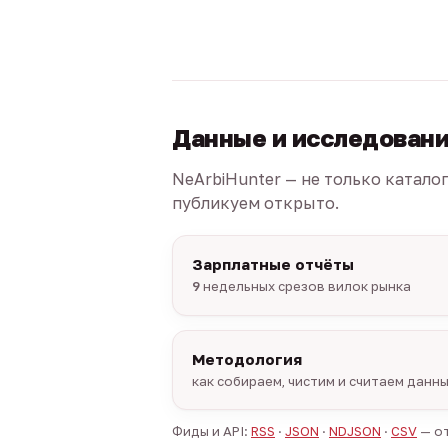
Данные и исследован
NeArbiHunter — не только катало
публикуем открыто.
Зарплатные отчёты
9
недельных срезов вилок рынка
Методология
как собираем, чистим и считаем данн
Фиды и API:
RSS
·
JSON
·
NDJSON
·
CSV
— от