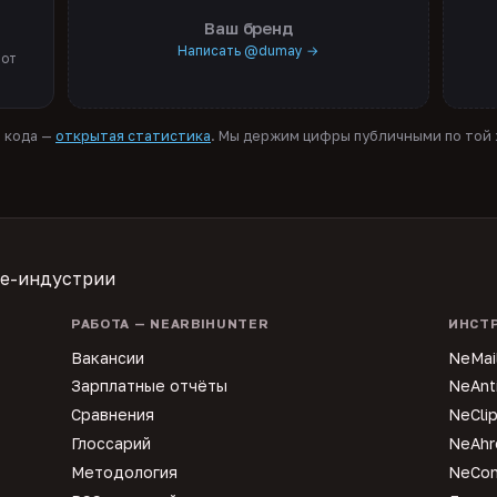
Ваш бренд
Написать @dumay →
 от
я кода —
открытая статистика
. Мы держим цифры публичными по той ж
te-индустрии
РАБОТА — NEARBIHUNTER
ИНСТ
Вакансии
NeMai
Зарплатные отчёты
NeAnt
Сравнения
NeCli
Глоссарий
NeAhr
Методология
NeCon