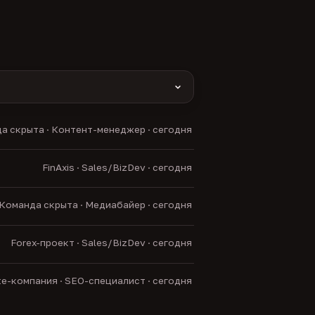
yas и другие).
а скрыта · Контент-менеджер · сегодня
нние боты.
FinAxis · Sales/BizDev · сегодня
Команда скрыта · Медиабайер · сегодня
Forex-проект · Sales/BizDev · сегодня
ate-компания · SEO-специалист · сегодня