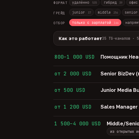
удалённо
гибрид
офи
ФОРМАТ
535
39
junior
middle
senio
ГРЕЙД
37
256
только с зарплатой
напрям
ОТБОР
166
Как это работает
35 TG-каналов · 5
Источники:
35 профильных TG-кана
Разбор:
нейронка разбирает сырец 
800–1 000 USD
Помощник Head
Скам-фильтр:
без предоплат и вз
Свежесть:
протухшее удаляется ав
от 2 000 USD
Senior BizDev
35
TG-каналов ·
5
ATS-площадок ·
608
от 500 USD
Junior Media B
от 1 200 USD
Sales Manager
1 500–4 000 USD
Middle/Seni
из открытых и