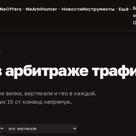
Б
NeOffers
NeArbiHunter
Новости
Инструменты
Ещё
о
О
в арбитраже траф
е вилки, вертикали и гео в каждой.
их 16 от команд напрямую.