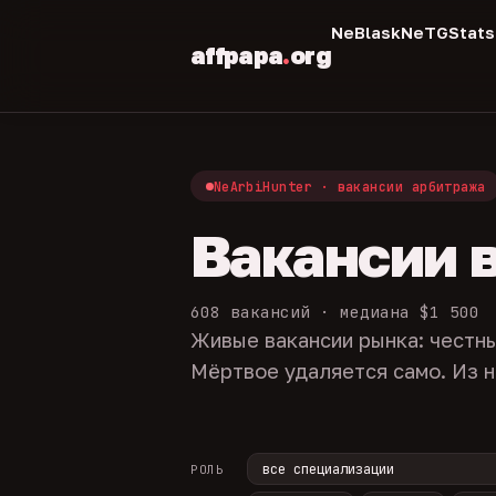
NeBlask
NeTGStats
affpapa
.
org
NeArbiHunter · вакансии арбитража
Вакансии 
608 вакансий · медиана $1 500
Живые вакансии рынка: честны
Мёртвое удаляется само. Из н
РОЛЬ