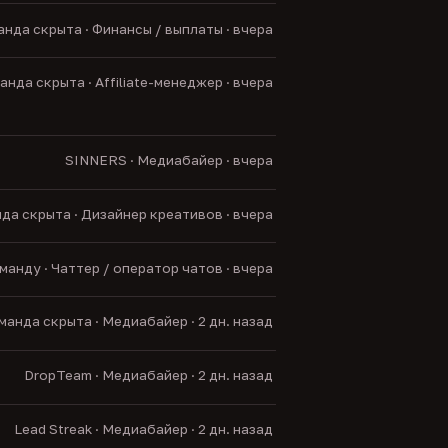
нда скрыта · Финансы / выплаты · вчера
нда скрыта · Affiliate-менеджер · вчера
SINNERS · Медиабайер · вчера
да скрыта · Дизайнер креативов · вчера
анду · Чаттер / оператор чатов · вчера
манда скрыта · Медиабайер · 2 дн. назад
DropTeam · Медиабайер · 2 дн. назад
Lead Streak · Медиабайер · 2 дн. назад