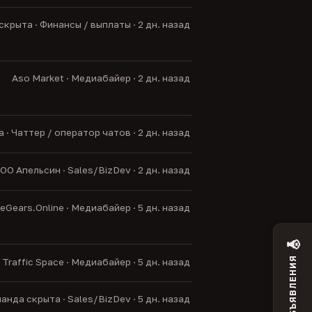
крыта · Финансы / выплаты · 2 дн. назад
Aso Market · Медиабайер · 2 дн. назад
· Чаттер / оператор чатов · 2 дн. назад
ОО Апельсин · Sales/BizDev · 2 дн. назад
Gears.Online · Медиабайер · 5 дн. назад
📢
ОБЪЯВЛЕНИЯ
Traffic Space · Медиабайер · 5 дн. назад
анда скрыта · Sales/BizDev · 5 дн. назад