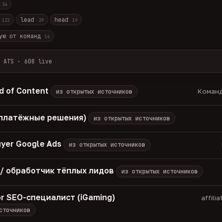
с
34
r
lead
head
122
29
19
ую от команд
16
 ATS · 608 live
лов + ArbiHunter, Партнёркин и ATS-площадки (Greenhouse, Himala
каждые 30 минут — роль, вертикаль, формат, вилка, грейд.
 of Content
Команд
из открытых источников
носов, без обещаний гарантированного дохода, без увода в сторо
томатически через 30 дней.
 (платёжные решения)
из открытых источников
вакансий live —
методология
uyer Google Ads
из открытых источников
 / обработчик тёплых лидов
из открытых источников
or SEO-специалист (iGaming)
affili
сточников