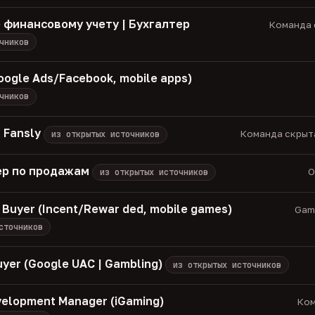
 финансовому учету | Бухгалтер
Команда с
чников
oogle Ads/Facebook, mobile apps)
чников
 Fansly
Команда скрыта 
из открытых источников
р по продажам
О
из открытых источников
 Buyer (Incent/Rewar ded, mobile games)
Game
сточников
uyer (Google UAC | Gambling)
из открытых источников
velopment Manager (iGaming)
Ком