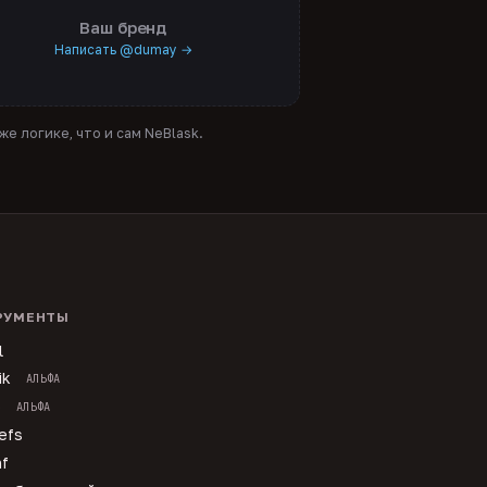
Ваш бренд
Написать @dumay →
е логике, что и сам NeBlask.
РУМЕНТЫ
l
ik
АЛЬФА
p
АЛЬФА
efs
f