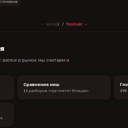
сточников
← назад
1 / 9
дальше →
ия
г: вилки и рынок мы считаем и
Сравнения ниш
Гл
11
разборов «где платят больше»
290
ые