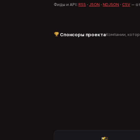
Фиды и API:
RSS
·
JSON
·
NDJSON
·
CSV
— от
Спонсоры проекта
Компании, кото