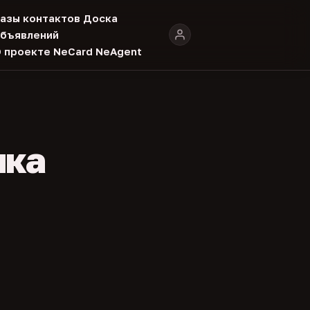
азы контактов
Доска
бъявлений
 проекте
NeCard
NeAgent
ика