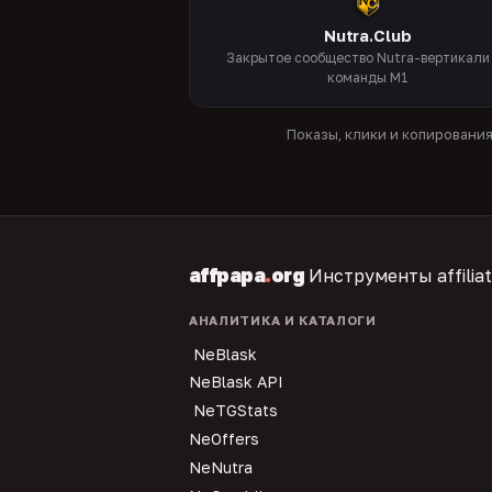
Nutra.Club
Закрытое сообщество Nutra-вертикали
команды M1
Показы, клики и копировани
affpapa
.
org
Инструменты affilia
АНАЛИТИКА И КАТАЛОГИ
NeBlask
NeBlask API
NeTGStats
NeOffers
NeNutra