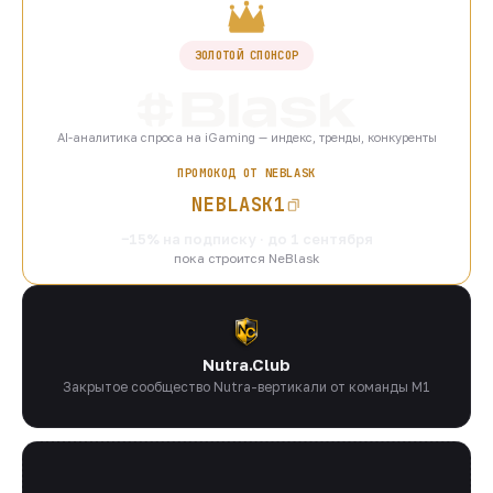
ЗОЛОТОЙ СПОНСОР
AI-аналитика спроса на iGaming — индекс, тренды, конкуренты
ПРОМОКОД ОТ NEBLASK
NEBLASK1
−15% на подписку · до 1 сентября
пока строится NeBlask
Nutra.Club
Закрытое сообщество Nutra-вертикали от команды M1