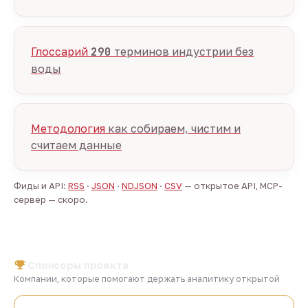
Глоссарий
290
терминов индустрии без
воды
Методология
как собираем, чистим и
считаем данные
Фиды и API:
RSS
·
JSON
·
NDJSON
·
CSV
— открытое API, MCP-
сервер — скоро.
Спонсоры проекта
Компании, которые помогают держать аналитику открытой