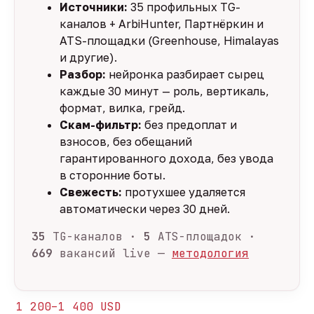
Источники:
35 профильных TG-
каналов + ArbiHunter, Партнёркин и
ATS-площадки (Greenhouse, Himalayas
и другие).
Разбор:
нейронка разбирает сырец
каждые 30 минут — роль, вертикаль,
формат, вилка, грейд.
Скам-фильтр:
без предоплат и
взносов, без обещаний
гарантированного дохода, без увода
в сторонние боты.
Свежесть:
протухшее удаляется
автоматически через 30 дней.
35
TG-каналов ·
5
ATS-площадок ·
669
вакансий live —
методология
1 200–1 400 USD