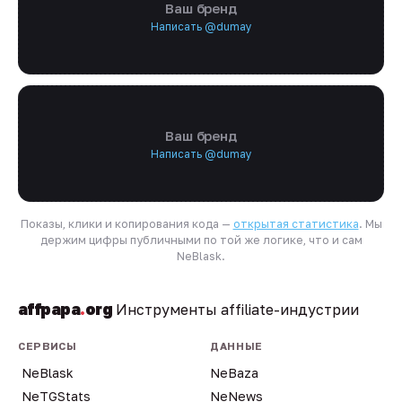
Ваш бренд
Написать @dumay
Ваш бренд
Написать @dumay
Показы, клики и копирования кода —
открытая статистика
. Мы
держим цифры публичными по той же логике, что и сам
NeBlask.
affpapa
.
org
Инструменты affiliate-индустрии
СЕРВИСЫ
ДАННЫЕ
NeBlask
NeBaza
NeTGStats
NeNews