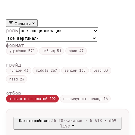
Фильтры
роль
формат
удалённо
571
гибрид
51
офис
47
грейд
junior
43
middle
267
senior
135
lead
33
head
23
отбор
только с зарплатой
192
напрямую от команд
16
35 TG-каналов · 5 ATS · 669
Как это работает
live