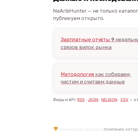
NeArbiHunter — не только катало
публикуем открыто.
Зарплатные отчёты
9
недельн
срезов вилок рынка
Методология
как собираем,
чистим и считаем данные
Фиды и API:
RSS
·
JSON
·
NDJSON
·
CSV
— от
Спонсоры проекта
Компании, кото