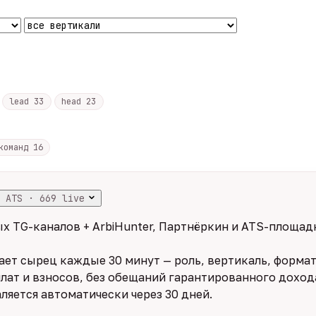
lead
33
head
23
 команд
16
 ATS · 669 live
х TG-каналов + ArbiHunter, Партнёркин и ATS-площадк
ет сырец каждые 30 минут — роль, вертикаль, формат,
лат и взносов, без обещаний гарантированного дохода
ляется автоматически через 30 дней.