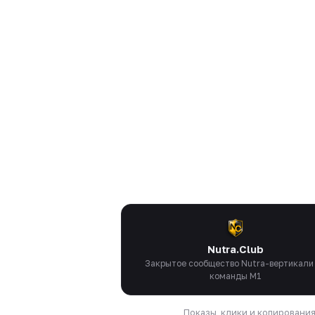
Nutra.Club
Закрытое сообщество Nutra-вертикали
команды M1
Показы, клики и копировани