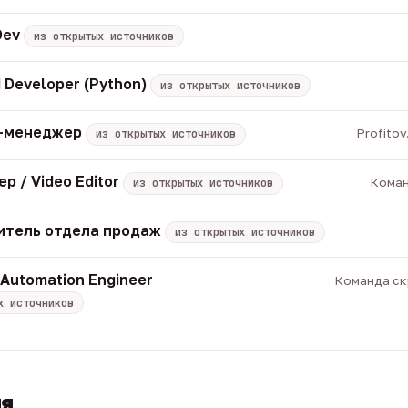
Dev
из открытых источников
 Developer (Python)
из открытых источников
M-менеджер
Profito
из открытых источников
р / Video Editor
Коман
из открытых источников
итель отдела продаж
из открытых источников
 Automation Engineer
Команда скр
х источников
ия