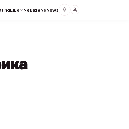
ting
Ещё
NeBaza
NeNews
фика