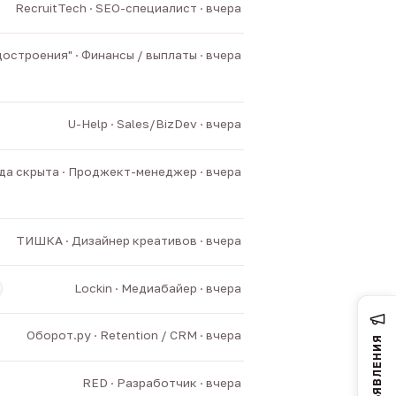
RecruitTech · SEO-специалист · вчера
остроения" · Финансы / выплаты · вчера
U-Help · Sales/BizDev · вчера
а скрыта · Проджект-менеджер · вчера
ТИШКА · Дизайнер креативов · вчера
Lockin · Медиабайер · вчера
Оборот.ру · Retention / CRM · вчера
ОБЪЯВЛЕНИЯ
RED · Разработчик · вчера