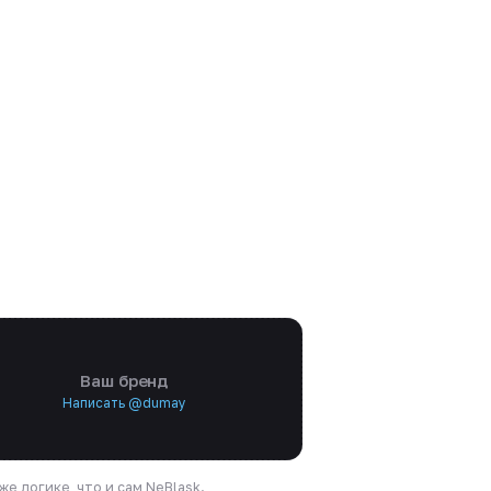
Ваш бренд
Написать @dumay
е логике, что и сам NeBlask.