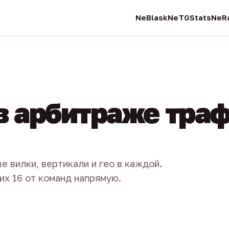
NeBlask
NeTGStats
NeRa
в арбитраже тра
е вилки, вертикали и гео в каждой.
их 16 от команд напрямую.