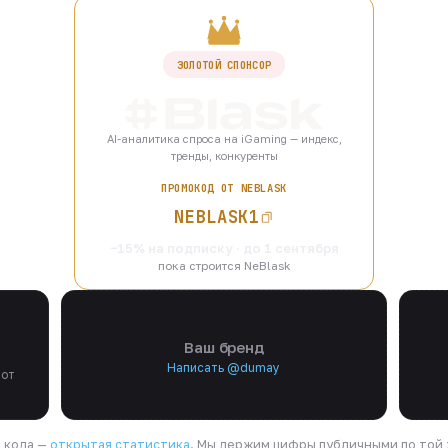
ЗОЛОТОЙ СПОНСОР
AI-аналитика спроса на iGaming — индекс,
тренды, конкуренты
ПРОМОКОД ОТ NEBLASK
NEBLASK1
−15% на подписку · до 1 сентября
пока строится NeBlask
Ваш бренд
Написать @dumay
 от
я кода —
открытая статистика
. Мы держим цифры публичными по той ж