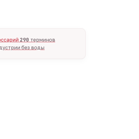
оссарий
290
терминов
дустрии без воды