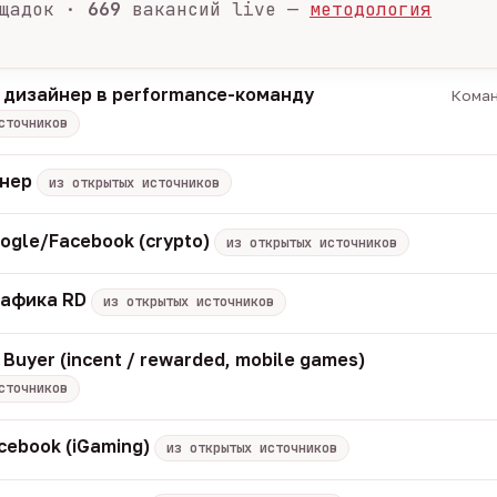
щадок ·
669
вакансий live —
методология
 дизайнер в performance-команду
Коман
сточников
енер
из открытых источников
ogle/Facebook (crypto)
из открытых источников
рафика RD
из открытых источников
 Buyer (incent / rewarded, mobile games)
сточников
cebook (iGaming)
из открытых источников