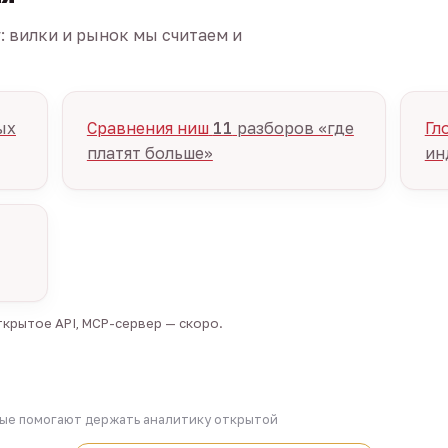
г: вилки и рынок мы считаем и
ых
Сравнения ниш
11
разборов «где
Гл
платят больше»
ин
крытое API, MCP-сервер — скоро.
рые помогают держать аналитику открытой