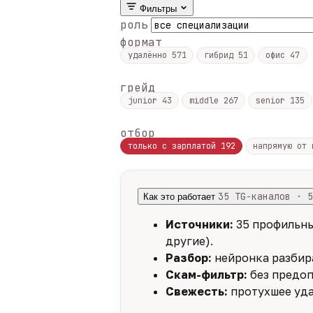
Фильтры
роль
формат
удалённо
571
гибрид
51
офис
47
грейд
junior
43
middle
267
senior
135
отбор
только с зарплатой
192
напрямую от
35 TG-каналов · 5
Как это работает
Источники:
35 профильны
другие).
Разбор:
нейронка разбира
Скам-фильтр:
без предоп
Свежесть:
протухшее уда