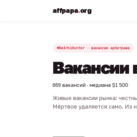
affpapa
.
org
NeArbiHunter · вакансии арбитража
Вакансии 
669 вакансий · медиана $1 500
Живые вакансии рынка: честны
Мёртвое удаляется само. Из н