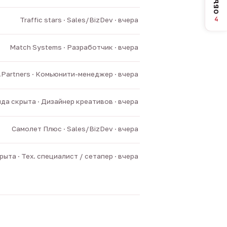
4
Traffic stars · Sales/BizDev · вчера
Match Systems · Разработчик · вчера
v.Partners · Комьюнити-менеджер · вчера
да скрыта · Дизайнер креативов · вчера
Самолет Плюс · Sales/BizDev · вчера
ыта · Тех. специалист / сетапер · вчера