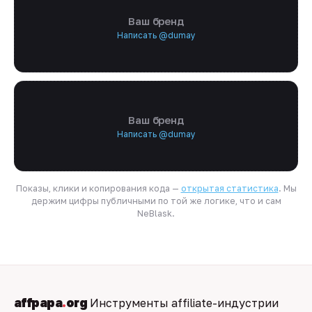
Ваш бренд
Написать @dumay
Ваш бренд
Написать @dumay
Показы, клики и копирования кода —
открытая статистика
. Мы
держим цифры публичными по той же логике, что и сам
NeBlask.
affpapa
.
org
Инструменты affiliate-индустрии