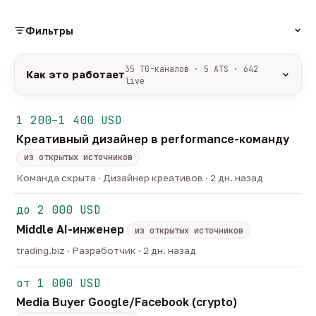
Фильтры
РОЛЬ
35 TG-каналов · 5 ATS · 642
Как это работает
live
Источники:
35 профильных TG-каналов +
ФОРМАТ
ArbiHunter, Партнёркин и ATS-площадки
1 200–1 400 USD
удалённо
гибрид
офис
547
50
45
(Greenhouse, Himalayas и другие).
Креативный дизайнер в performance-команду
ГРЕЙД
Разбор:
нейронка разбирает сырец каждые 30
junior
middle
senior
lead
минут — роль, вертикаль, формат, вилка, грейд.
из открытых источников
44
251
125
32
Скам-фильтр:
без предоплат и взносов, без
head
Команда скрыта · Дизайнер креативов · 2 дн. назад
23
обещаний гарантированного дохода, без увода в
ОТБОР
сторонние боты.
до 2 000 USD
только с зарплатой
напрямую от команд
185
16
Свежесть:
протухшее удаляется автоматически
Middle AI-инженер
через 30 дней.
из открытых источников
35
TG-каналов ·
5
ATS-площадок ·
642
вакансии live —
trading.biz · Разработчик · 2 дн. назад
методология
от 1 000 USD
Media Buyer Google/Facebook (crypto)