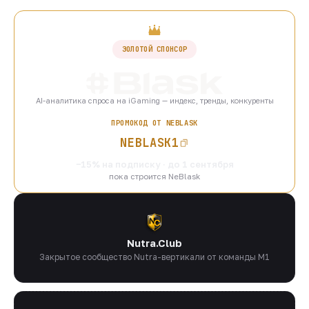
ЗОЛОТОЙ СПОНСОР
AI-аналитика спроса на iGaming — индекс, тренды, конкуренты
ПРОМОКОД ОТ NEBLASK
NEBLASK1
−15% на подписку · до 1 сентября
пока строится NeBlask
Nutra.Club
Закрытое сообщество Nutra-вертикали от команды M1