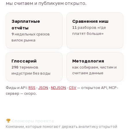
мы считаем и публикуем открыто.
Зарплатные
Сравнения ниш
отчёты
11
разборов «где
платят больше»
9
недельных срезов
вилок рынка
Глоссарий
Методология
290
терминов
как собираем, чистим и
считаем данные
индустрии без воды
Фиды и API:
RSS
·
JSON
·
NDJSON
·
CSV
— открытое API, MCP-
сервер — скоро.
Спонсоры проекта
Компании, которые помогают держать аналитику открытой