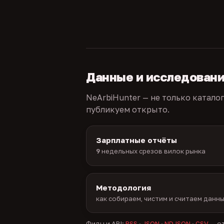
Данные и исследован
NeArbiHunter — не только катало
публикуем открыто.
Зарплатные отчёты
9
недельных срезов вилок рынка
Методология
как собираем, чистим и считаем данн
Фиды и API:
RSS
·
JSON
·
NDJSON
·
CSV
— от