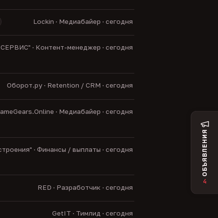
Lockin · Медиабайер · сегодня
ЕРВИС" · Контент-менеджер · сегодня
Оборот.ру · Retention / CRM · сегодня
ameGears.Online · Медиабайер · сегодня
ОБЪЯВЛЕНИЯ
роения" · Финансы / выплаты · сегодня
4
RED · Разработчик · сегодня
GetIT · Тимлид · сегодня