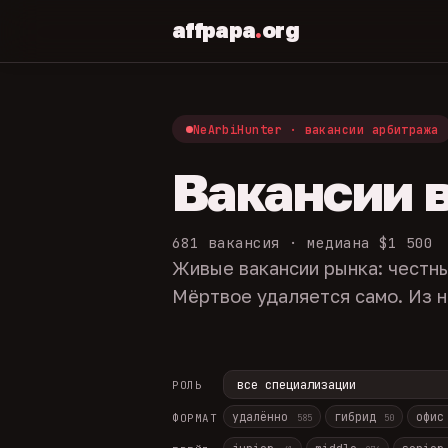
affpapa
.
org
NeArbiHunter · вакансии арбитража
Вакансии 
681 вакансия · медиана $1 500
Живые вакансии рынка: честны
Мёртвое удаляется само. Из н
РОЛЬ
удалённо
гибрид
офи
ФОРМАТ
585
50