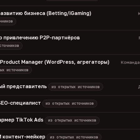
азвитию бизнеса (Betting/iGaming)
К
чников
о привлечению P2P-партнёров
сточников
/ Product Manager (WordPress, агрегаторы)
Команда 
ых источников
ый представитель
из открытых источников
 SEO-специалист
из открытых источников
армер TikTok Ads
из открытых источников
 ИИ контент-мейкер
из открытых источников