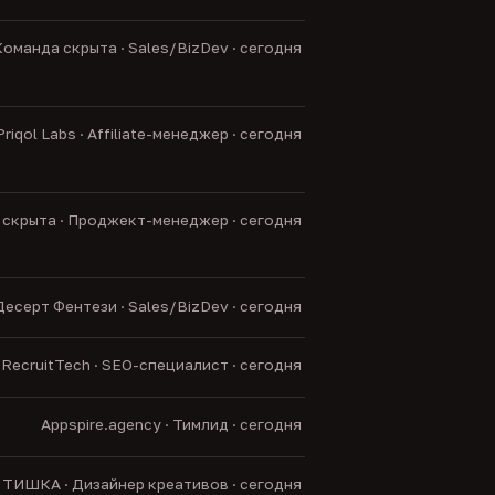
оманда скрыта · Sales/BizDev · сегодня
Priqol Labs · Affiliate-менеджер · сегодня
скрыта · Проджект-менеджер · сегодня
Десерт Фентези · Sales/BizDev · сегодня
RecruitTech · SEO-специалист · сегодня
Appspire.agency · Тимлид · сегодня
ТИШКА · Дизайнер креативов · сегодня