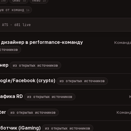
r
lead
head
140
33
23
ую от команд
16
 ATS · 681 live
лов + ArbiHunter, Партнёркин и ATS-площадки (Greenhouse, Himala
каждые 30 минут — роль, вертикаль, формат, вилка, грейд.
 дизайнер в performance-команду
Команда
носов, без обещаний гарантированного дохода, без увода в сторо
сточников
томатически через 30 дней.
вакансия live —
методология
енер
из открытых источников
ogle/Facebook (crypto)
из открытых источников
рафика RD
К
из открытых источников
ter
Команд
из открытых источников
ботчик (iGaming)
из открытых источников