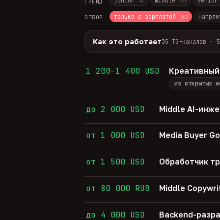
junior
middle
senio
ГРЕЙД
41
276
только с зарплатой
напрям
ОТБОР
202
Как это работает
35 TG-каналов · 5
Источники:
35 профильных TG-кана
Разбор:
нейронка разбирает сырец 
1 200–1 400 USD
Креативный
Скам-фильтр:
без предоплат и вз
из открытых и
Свежесть:
протухшее удаляется ав
35
TG-каналов ·
5
ATS-площадок ·
681
до 2 000 USD
Middle AI-инж
от 1 000 USD
Media Buyer Go
от 1 500 USD
Обработчик т
от 80 000 RUB
Middle Copywri
до 4 000 USD
Backend-разра