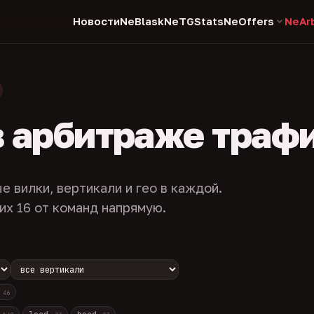
Новости
NeBlask
NeTGStats
NeOffers
NeAr
в арбитраже траф
е вилки, вертикали и гео в каждой.
их 16 от команд напрямую.
с
46