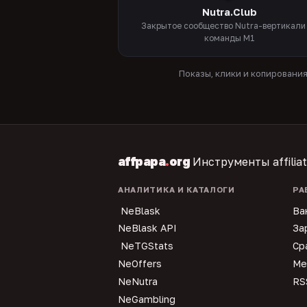
Nutra.Club
Закрытое сообщество Nutra-вертикали
команды M1
Показы, клики и копировани
affpapa
.
org
Инструменты affilia
АНАЛИТИКА И КАТАЛОГИ
РА
NeBlask
Ва
NeBlask API
За
NeTGStats
Ср
NeOffers
Ме
NeNutra
RS
NeGambling