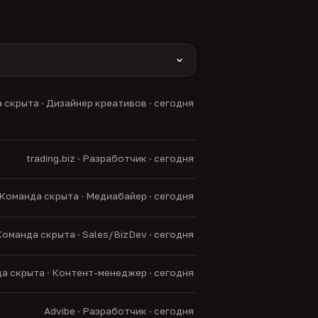
yas и другие).
 скрыта · Дизайнер креативов · сегодня
нние боты.
trading.biz · Разработчик · сегодня
Команда скрыта · Медиабайер · сегодня
оманда скрыта · Sales/BizDev · сегодня
а скрыта · Контент-менеджер · сегодня
Advibe · Разработчик · сегодня