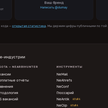
Ваш бренд
Написать @dumay
 от
я кода —
открытая статистика
. Мы держим цифры публичными по той ж
te-индустрии
БОТА — NEARBIHUNTER
ИНСТРУМЕНТЫ
кансии
NeMail
рплатные отчёты
NeAhrefs
авнения
NeConf
тодология
Глоссарий
S вакансий
NeAntik
АЛЬФА
NeClip
АЛЬФА