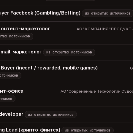
uyer Facebook (Gambling/Betting)
из открытых источников
 Контент-маркетолог
АО "КОМПАНИЯ "ПРОДУКТ-С
ытых источников
Email-маркетолог
из открытых источников
 Buyer (incent / rewarded, mobile games)
G
сточников
онт-офиса
АО "Современные Технологии Судост
чников
 developer
из открытых источников
ng Lead (крипто-финтех)
из открытых источников