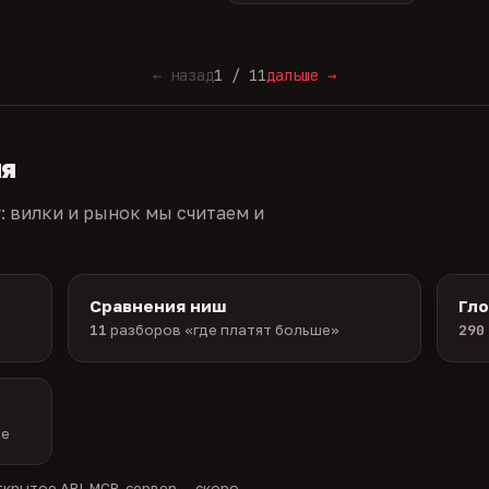
← назад
1 / 11
дальше →
ия
г: вилки и рынок мы считаем и
Сравнения ниш
Гл
11
разборов «где платят больше»
290
ые
крытое API, MCP-сервер — скоро.