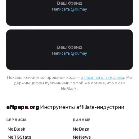
Ваш бренд
Написать @dumay
Ваш бренд
Написать @dumay
Показы, клики и копирования кода —
открытая статистика
. Мы
держим цифры публичными по той же логике, что и сам
NeBlask.
affpapa
.
org
Инструменты affiliate-индустрии
СЕРВИСЫ
ДАННЫЕ
NeBlask
NeBaza
NeTGStats
NeNews