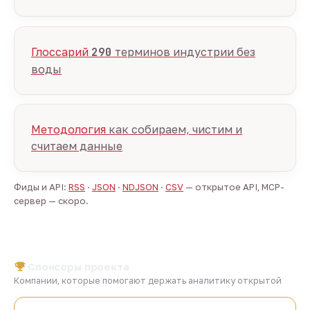
Глоссарий
290
терминов индустрии без
воды
Методология
как собираем, чистим и
считаем данные
Фиды и API:
RSS
·
JSON
·
NDJSON
·
CSV
— открытое API, MCP-
сервер — скоро.
Спонсоры проекта
Компании, которые помогают держать аналитику открытой