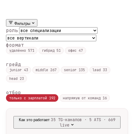
Фильтры
роль
формат
удалённо
571
гибрид
51
офис
47
грейд
junior
43
middle
267
senior
135
lead
33
head
23
отбор
только с зарплатой
192
напрямую от команд
16
35 TG-каналов · 5 ATS · 669
Как это работает
live