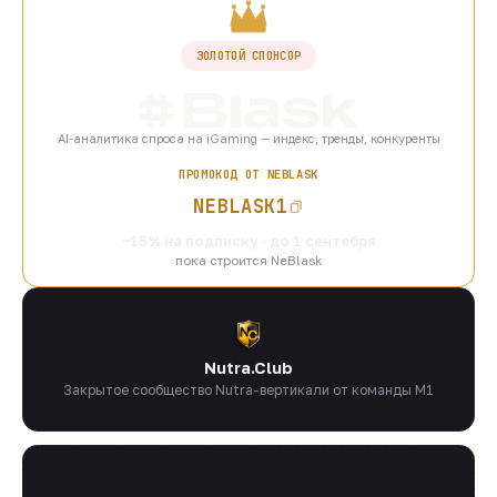
ЗОЛОТОЙ СПОНСОР
AI-аналитика спроса на iGaming — индекс, тренды, конкуренты
ПРОМОКОД ОТ NEBLASK
NEBLASK1
−15% на подписку · до 1 сентября
пока строится NeBlask
Nutra.Club
Закрытое сообщество Nutra-вертикали от команды M1