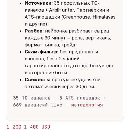
Источники:
35 профильных TG-
каналов + ArbiHunter, Партнёркин и
ATS-площадки (Greenhouse, Himalayas
и другие).
Разбор:
нейронка разбирает сырец
каждые 30 минут — роль, вертикаль,
формат, вилка, грейд.
Скам-фильтр:
без предоплат и
взносов, без обещаний
гарантированного дохода, без увода
в сторонние боты.
Свежесть:
протухшее удаляется
автоматически через 30 дней.
35
TG-каналов ·
5
ATS-площадок ·
669
вакансий live —
методология
1 200–1 400 USD