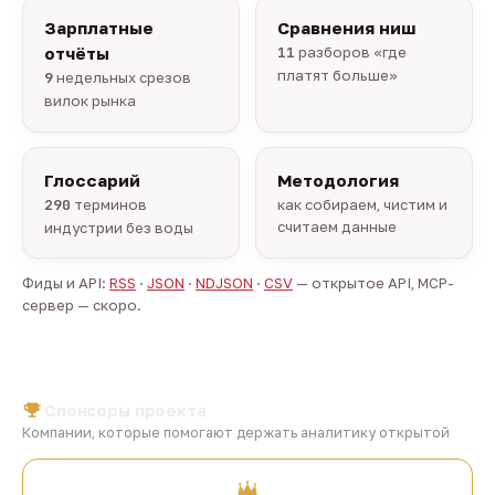
Зарплатные
Сравнения ниш
отчёты
11
разборов «где
платят больше»
9
недельных срезов
вилок рынка
Глоссарий
Методология
290
терминов
как собираем, чистим и
считаем данные
индустрии без воды
Фиды и API:
RSS
·
JSON
·
NDJSON
·
CSV
— открытое API, MCP-
сервер — скоро.
Спонсоры проекта
Компании, которые помогают держать аналитику открытой