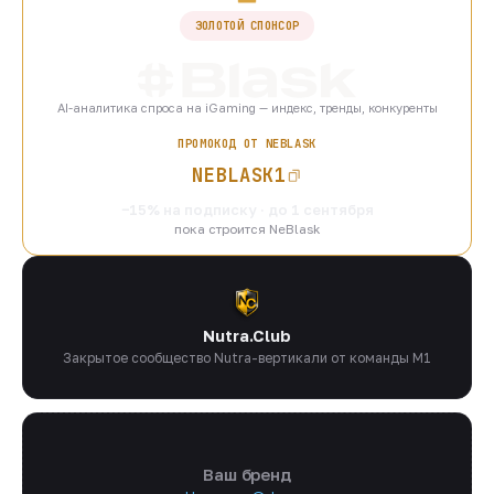
ЗОЛОТОЙ СПОНСОР
AI-аналитика спроса на iGaming — индекс, тренды, конкуренты
ПРОМОКОД ОТ NEBLASK
NEBLASK1
−15% на подписку · до 1 сентября
пока строится NeBlask
Nutra.Club
Закрытое сообщество Nutra-вертикали от команды M1
Ваш бренд