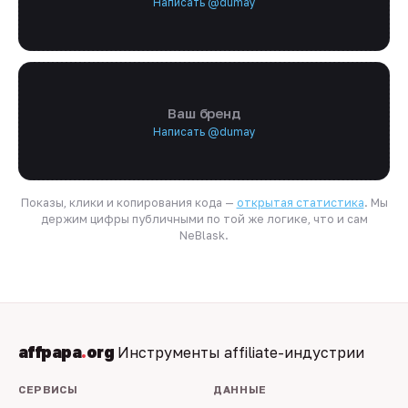
Написать @dumay
Ваш бренд
Написать @dumay
Показы, клики и копирования кода —
открытая статистика
. Мы
держим цифры публичными по той же логике, что и сам
NeBlask.
affpapa
.
org
Инструменты affiliate-индустрии
СЕРВИСЫ
ДАННЫЕ