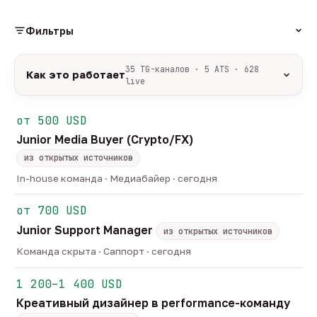
Фильтры
РОЛЬ
35 TG-каналов · 5 ATS · 628
Как это работает
live
Источники:
35 профильных TG-каналов +
ФОРМАТ
ArbiHunter, Партнёркин и ATS-площадки
от 500 USD
удалённо
гибрид
офис
534
48
46
(Greenhouse, Himalayas и другие).
Junior Media Buyer (Crypto/FX)
ГРЕЙД
Разбор:
нейронка разбирает сырец каждые 30
junior
middle
senior
lead
минут — роль, вертикаль, формат, вилка, грейд.
из открытых источников
45
246
123
32
Скам-фильтр:
без предоплат и взносов, без
head
In-house команда · Медиабайер · сегодня
21
обещаний гарантированного дохода, без увода в
ОТБОР
сторонние боты.
от 700 USD
только с зарплатой
напрямую от команд
174
3
Свежесть:
протухшее удаляется автоматически
Junior Support Manager
через 30 дней.
из открытых источников
35
TG-каналов ·
5
ATS-площадок ·
628
вакансий live —
Команда скрыта · Саппорт · сегодня
методология
1 200–1 400 USD
Креативный дизайнер в performance-команду