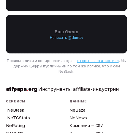
Ваш бренд
Написать @dumay
Показы, клики и копирования кода —
открытая статистика
. Мы
держим цифры публичными по той же логике, что и сам
NeBlask.
affpapa
.
org
Инструменты affiliate-индустрии
СЕРВИСЫ
ДАННЫЕ
NeBlask
NeBaza
NeTGStats
NeNews
NeRating
Компании —
CSV