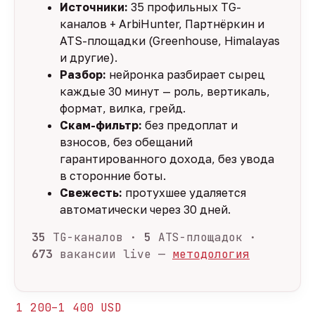
Источники:
35 профильных TG-
каналов + ArbiHunter, Партнёркин и
ATS-площадки (Greenhouse, Himalayas
и другие).
Разбор:
нейронка разбирает сырец
каждые 30 минут — роль, вертикаль,
формат, вилка, грейд.
Скам-фильтр:
без предоплат и
взносов, без обещаний
гарантированного дохода, без увода
в сторонние боты.
Свежесть:
протухшее удаляется
автоматически через 30 дней.
35
TG-каналов ·
5
ATS-площадок ·
673
вакансии live —
методология
1 200–1 400 USD