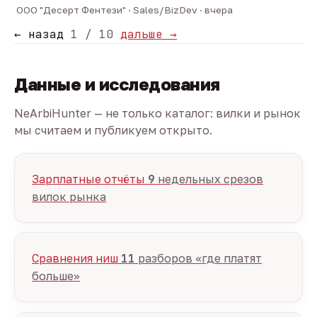
ООО "Десерт Фентези" · Sales/BizDev · вчера
← назад
1 / 10
дальше →
Данные и исследования
NeArbiHunter — не только каталог: вилки и рынок
мы считаем и публикуем открыто.
Зарплатные отчёты
9
недельных срезов
вилок рынка
Сравнения ниш
11
разборов «где платят
больше»