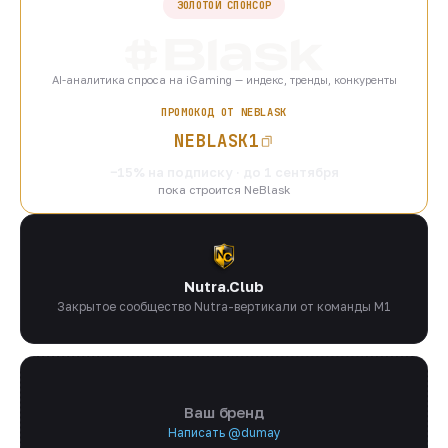
ЗОЛОТОЙ СПОНСОР
AI-аналитика спроса на iGaming — индекс, тренды, конкуренты
ПРОМОКОД ОТ NEBLASK
NEBLASK1
−15% на подписку · до 1 сентября
пока строится NeBlask
Nutra.Club
Закрытое сообщество Nutra-вертикали от команды M1
Ваш бренд
Написать @dumay