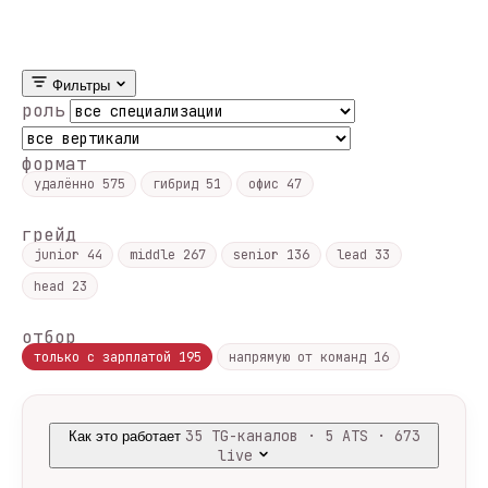
Фильтры
роль
формат
удалённо
575
гибрид
51
офис
47
грейд
junior
44
middle
267
senior
136
lead
33
head
23
отбор
только с зарплатой
195
напрямую от команд
16
35 TG-каналов · 5 ATS · 673
Как это работает
live