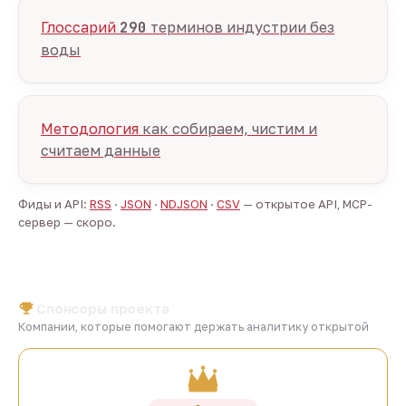
Глоссарий
290
терминов индустрии без
воды
Методология
как собираем, чистим и
считаем данные
Фиды и API:
RSS
·
JSON
·
NDJSON
·
CSV
— открытое API, MCP-
сервер — скоро.
Спонсоры проекта
Компании, которые помогают держать аналитику открытой