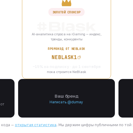
ЗОЛОТОЙ СПОНСОР
AI-аналитика спроса на iGaming — индекс,
тренды, конкуренты
ПРОМОКОД ОТ NEBLASK
NEBLASK1
−15% на подписку · до 1 сентября
пока строится NeBlask
Ваш бренд
Написать @dumay
 от
я кода —
открытая статистика
. Мы держим цифры публичными по той ж