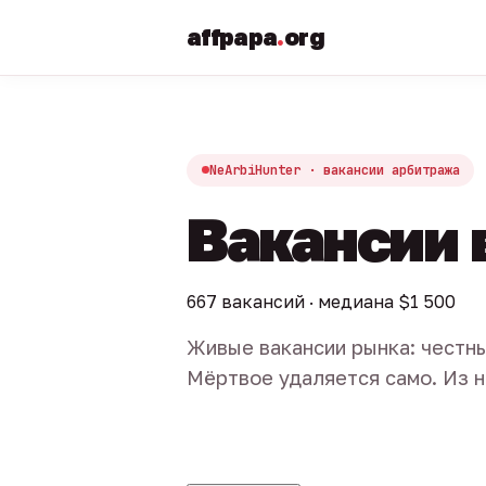
affpapa
.
org
NeArbiHunter · вакансии арбитража
Вакансии 
667 вакансий · медиана $1 500
Живые вакансии рынка: честны
Мёртвое удаляется само. Из н