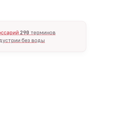
оссарий
290
терминов
дустрии без воды