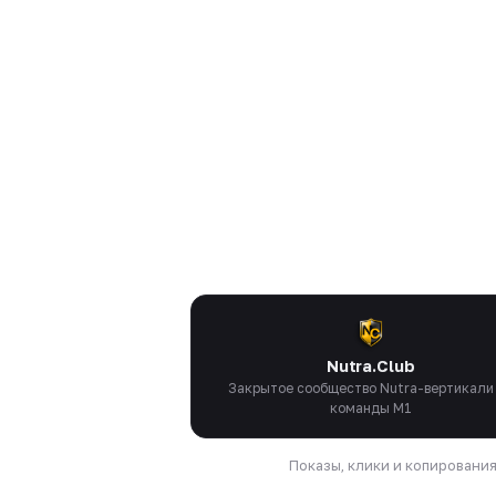
Nutra.Club
Закрытое сообщество Nutra-вертикали
команды M1
Показы, клики и копировани