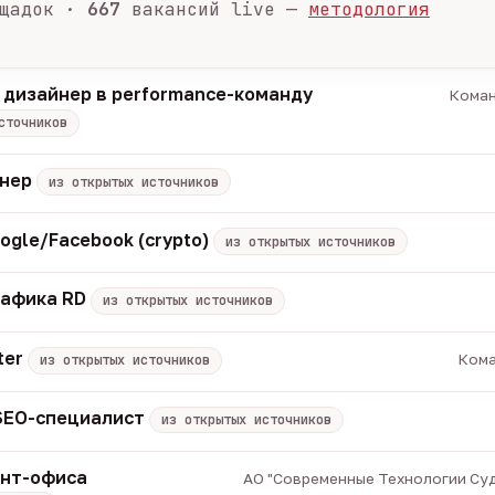
щадок ·
667
вакансий live —
методология
 дизайнер в performance-команду
Коман
сточников
енер
из открытых источников
ogle/Facebook (crypto)
из открытых источников
рафика RD
из открытых источников
ter
Кома
из открытых источников
 SEO-специалист
из открытых источников
онт-офиса
АО "Современные Технологии Суд