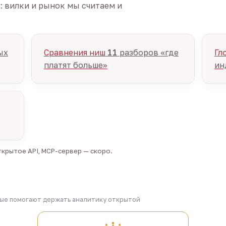
г: вилки и рынок мы считаем и
ых
Сравнения ниш
11
разборов «где
Гл
платят больше»
ин
крытое API, MCP-сервер — скоро.
рые помогают держать аналитику открытой