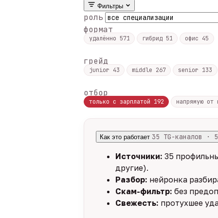
Фильтры
роль
формат
удалённо
571
гибрид
51
офис
45
грейд
junior
43
middle
267
senior
133
отбор
только с зарплатой
192
напрямую от
35 TG-каналов · 5
Как это работает
Источники:
35 профильны
другие).
Разбор:
нейронка разбира
Скам-фильтр:
без предоп
Свежесть:
протухшее уда