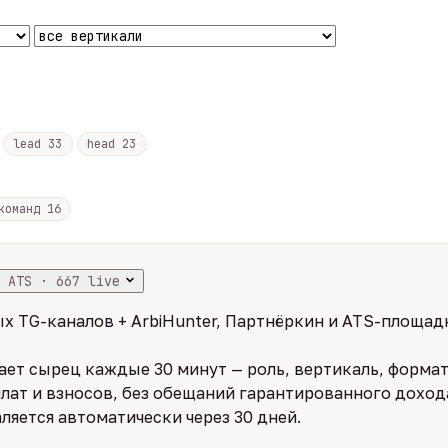
lead
33
head
23
 команд
16
 ATS · 667 live
х TG-каналов + ArbiHunter, Партнёркин и ATS-площадк
ет сырец каждые 30 минут — роль, вертикаль, формат,
лат и взносов, без обещаний гарантированного дохода
ляется автоматически через 30 дней.