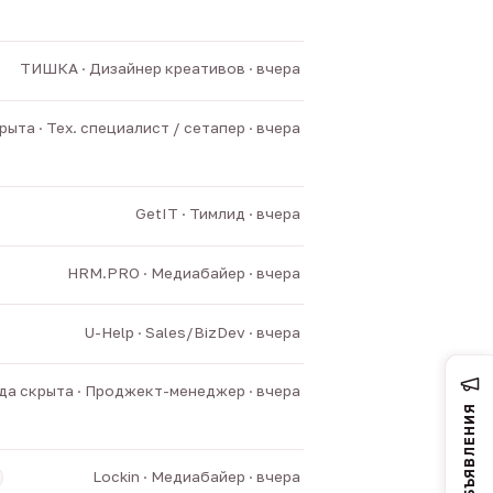
ТИШКА · Дизайнер креативов · вчера
ыта · Тех. специалист / сетапер · вчера
GetIT · Тимлид · вчера
HRM.PRO · Медиабайер · вчера
U-Help · Sales/BizDev · вчера
а скрыта · Проджект-менеджер · вчера
ОБЪЯВЛЕНИЯ
Lockin · Медиабайер · вчера