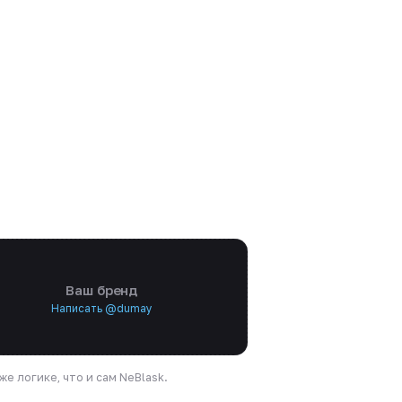
Ваш бренд
Написать @dumay
е логике, что и сам NeBlask.