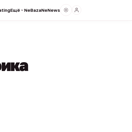
ting
Ещё
NeBaza
NeNews
фика