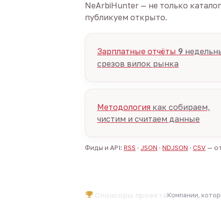
NeArbiHunter — не только катало
публикуем открыто.
Зарплатные отчёты
9
недельн
срезов вилок рынка
Методология
как собираем,
чистим и считаем данные
Фиды и API:
RSS
·
JSON
·
NDJSON
·
CSV
— от
Спонсоры проекта
Компании, кото