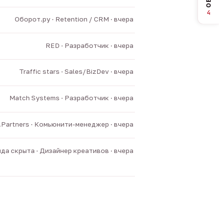
4
Оборот.ру · Retention / CRM · вчера
RED · Разработчик · вчера
Traffic stars · Sales/BizDev · вчера
Match Systems · Разработчик · вчера
v.Partners · Комьюнити-менеджер · вчера
да скрыта · Дизайнер креативов · вчера