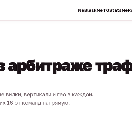
NeBlask
NeTGStats
NeRa
в арбитраже тра
е вилки, вертикали и гео в каждой.
их 16 от команд напрямую.