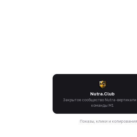
Nutra.Club
Закрытое сообщество Nutra-вертикали
команды M1
Показы, клики и копировани