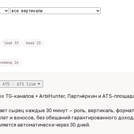
lead
33
head
23
 команд
16
 ATS · 673 live
х TG-каналов + ArbiHunter, Партнёркин и ATS-площадк
ет сырец каждые 30 минут — роль, вертикаль, формат,
лат и взносов, без обещаний гарантированного дохода
ляется автоматически через 30 дней.