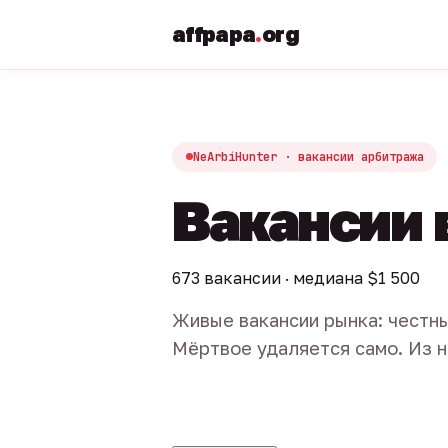
affpapa
.
org
NeArbiHunter · вакансии арбитража
Вакансии 
673 вакансии · медиана $1 500
Живые вакансии рынка: честны
Мёртвое удаляется само. Из н