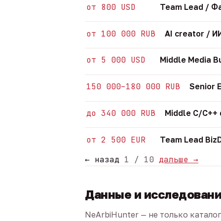
от 800 USD
Team Lead / Ф
от 100 000 RUB
AI creator /
от 5 000 USD
Middle Media B
150 000–180 000 RUB
Senior 
до 340 000 RUB
Middle C/C++
от 2 500 EUR
Team Lead Biz
← назад
1 / 10
дальше →
Данные и исследован
NeArbiHunter — не только катало