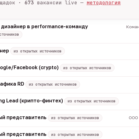
щадок ·
673
вакансии live —
методология
 дизайнер в performance-команду
Коман
сточников
енер
из открытых источников
ogle/Facebook (crypto)
из открытых источников
рафика RD
из открытых источников
ng Lead (крипто-финтех)
из открытых источников
ый представитель
ООО 
из открытых источников
ый представитель
из открытых источников