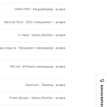
HRM.PRO · Медиабайер · вчера
RecruitTech · SEO-специалист · вчера
U-Help · Sales/BizDev · вчера
а скрыта · Проджект-менеджер · вчера
HR InX · Affiliate-менеджер · вчера
Devhunt · Тимлид · вчера
ОБЪЯВЛЕНИЯ
Роял Доорс · Sales/BizDev · вчера