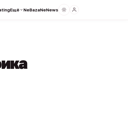
ting
Ещё
NeBaza
NeNews
фика