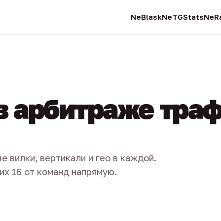
NeBlask
NeTGStats
NeRa
в арбитраже тра
е вилки, вертикали и гео в каждой.
их 16 от команд напрямую.