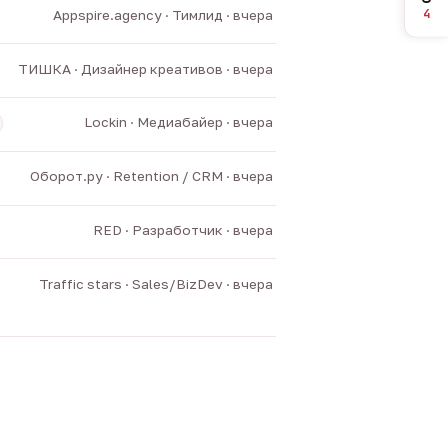
4
Appspire.agency · Тимлид · вчера
ТИШКА · Дизайнер креативов · вчера
Lockin · Медиабайер · вчера
Оборот.ру · Retention / CRM · вчера
RED · Разработчик · вчера
Traffic stars · Sales/BizDev · вчера