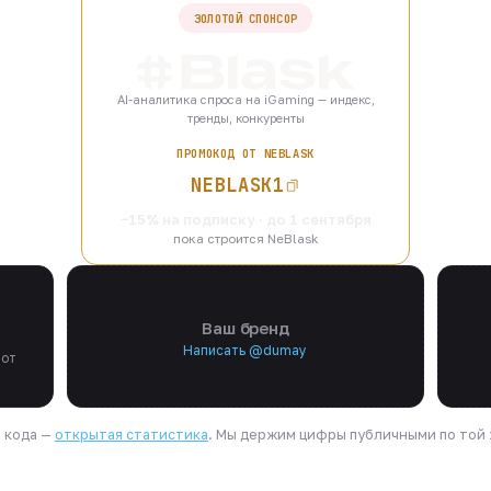
ЗОЛОТОЙ СПОНСОР
AI-аналитика спроса на iGaming — индекс,
тренды, конкуренты
ПРОМОКОД ОТ NEBLASK
NEBLASK1
−15% на подписку · до 1 сентября
пока строится NeBlask
Ваш бренд
Написать @dumay
 от
я кода —
открытая статистика
. Мы держим цифры публичными по той ж