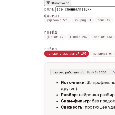
Фильтры
роль
формат
удалённо
575
гибрид
51
офис
47
грейд
junior
44
middle
267
senior
136
отбор
только с зарплатой
195
напрямую от
35 TG-каналов · 5
Как это работает
Источники:
35 профильны
другие).
Разбор:
нейронка разбира
Скам-фильтр:
без предоп
Свежесть:
протухшее уда