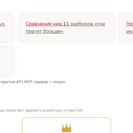
ых
Сравнения ниш
11
разборов «где
Гл
платят больше»
ин
крытое API, MCP-сервер — скоро.
рые помогают держать аналитику открытой