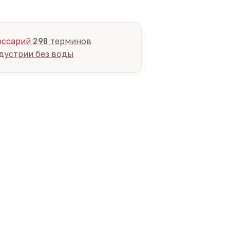
оссарий
290
терминов
дустрии без воды