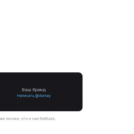
Ваш бренд
Написать @dumay
е логике, что и сам NeBlask.