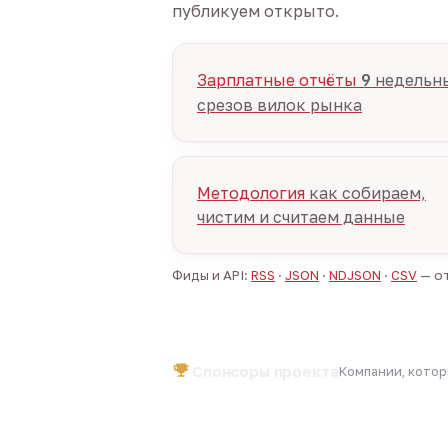
публикуем открыто.
Зарплатные отчёты
9
недельн
срезов вилок рынка
Методология
как собираем,
чистим и считаем данные
Фиды и API:
RSS
·
JSON
·
NDJSON
·
CSV
— от
Спонсоры проекта
Компании, кото