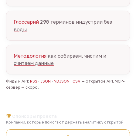
Глоссарий
290
терминов индустрии без
воды
Методология
как собираем, чистим и
считаем данные
Фиды и API:
RSS
·
JSON
·
NDJSON
·
CSV
— открытое API, MCP-
сервер — скоро.
Спонсоры проекта
Компании, которые помогают держать аналитику открытой