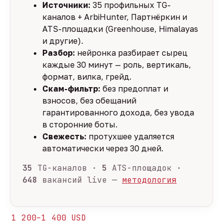
Источники:
35 профильных TG-
каналов + ArbiHunter, Партнёркин и
ATS-площадки (Greenhouse, Himalayas
и другие).
Разбор:
нейронка разбирает сырец
каждые 30 минут — роль, вертикаль,
формат, вилка, грейд.
Скам-фильтр:
без предоплат и
взносов, без обещаний
гарантированного дохода, без увода
в сторонние боты.
Свежесть:
протухшее удаляется
автоматически через 30 дней.
35
TG-каналов ·
5
ATS-площадок ·
648
вакансий live —
методология
1 200–1 400 USD