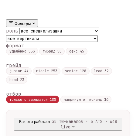
Фильтры
роль
формат
удалённо
553
гибрид
50
офис
45
грейд
junior
44
middle
253
senior
128
lead
32
head
23
отбор
только с зарплатой
188
напрямую от команд
16
35 TG-каналов · 5 ATS · 648
Как это работает
live