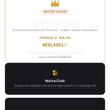
ЗОЛОТОЙ СПОНСОР
AI-аналитика спроса на iGaming — индекс, тренды, конкуренты
ПРОМОКОД ОТ NEBLASK
NEBLASK1
−15% на подписку · до 1 сентября
пока строится NeBlask
Nutra.Club
Закрытое сообщество Nutra-вертикали от команды M1