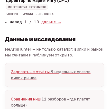
Директор по маркетингу (CMO)
из открытых источников
Космик · Тимлид · 2 дн. назад
← назад
1 / 10
дальше →
Данные и исследования
NeArbiHunter — не только каталог: вилки и рынок
мы считаем и публикуем открыто.
Зарплатные отчёты
9
недельных срезов
вилок рынка
Сравнения ниш
11
разборов «где платят
больше»