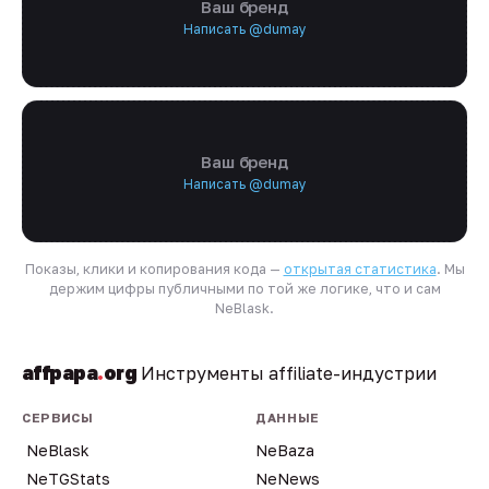
Ваш бренд
Написать @dumay
Ваш бренд
Написать @dumay
Показы, клики и копирования кода —
открытая статистика
. Мы
держим цифры публичными по той же логике, что и сам
NeBlask.
affpapa
.
org
Инструменты affiliate-индустрии
СЕРВИСЫ
ДАННЫЕ
NeBlask
NeBaza
NeTGStats
NeNews