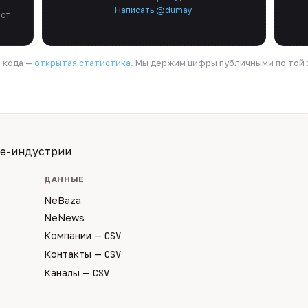
Написать @dumay
 от
я кода —
открытая статистика
. Мы держим цифры публичными по той ж
te-индустрии
ДАННЫЕ
NeBaza
NeNews
Компании —
CSV
Контакты —
CSV
Каналы —
CSV