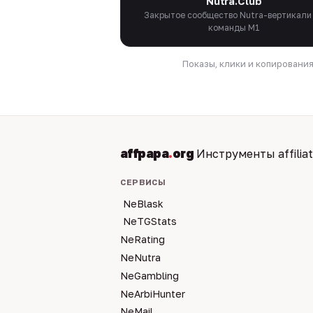
Nutra.Club
Закрытое сообщество Nutra-вертикали
команды M1
Показы, клики и копировани
affpapa
.
org
Инструменты affilia
СЕРВИСЫ
NeBlask
NeTGStats
NeRating
NeNutra
NeGambling
NeArbiHunter
NeMail