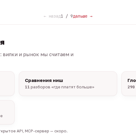
← назад
1 / 9
дальше →
ия
г: вилки и рынок мы считаем и
Сравнения ниш
Гл
11
разборов «где платят больше»
290
ые
крытое API, MCP-сервер — скоро.