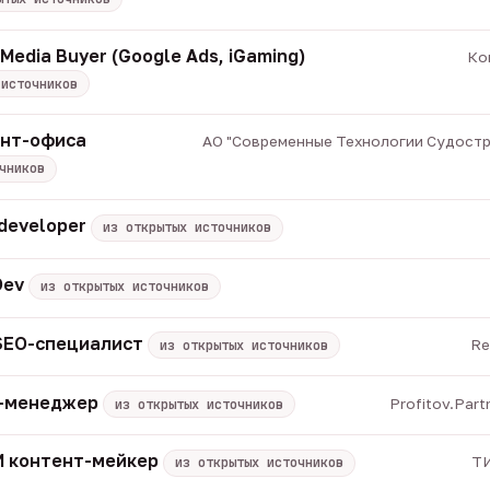
Media Buyer (Google Ads, iGaming)
Ко
 источников
онт-офиса
АО "Современные Технологии Судострое
чников
 developer
из открытых источников
Dev
из открытых источников
 SEO-специалист
Re
из открытых источников
M-менеджер
Profitov.Part
из открытых источников
 ИИ контент-мейкер
ТИ
из открытых источников