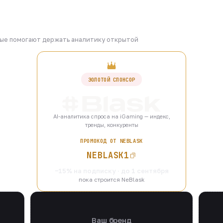
рые помогают держать аналитику открытой
ЗОЛОТОЙ СПОНСОР
AI-аналитика спроса на iGaming — индекс,
тренды, конкуренты
ПРОМОКОД ОТ NEBLASK
NEBLASK1
−15% на подписку · до 1 сентября
пока строится NeBlask
Ваш бренд