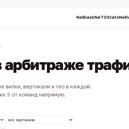
NeBlask
NeTGStats
NeRa
в арбитраже траф
е вилки, вертикали и гео в каждой.
их 3 от команд напрямую.