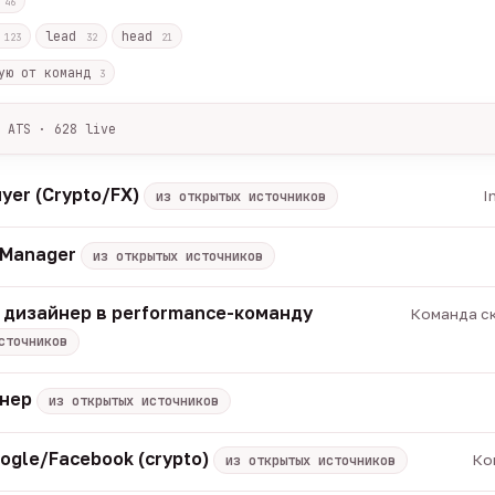
с
46
r
lead
head
123
32
21
ую от команд
3
 ATS · 628 live
лов + ArbiHunter, Партнёркин и ATS-площадки (Greenhouse, Himala
каждые 30 минут — роль, вертикаль, формат, вилка, грейд.
uyer (Crypto/FX)
I
из открытых источников
носов, без обещаний гарантированного дохода, без увода в сторо
томатически через 30 дней.
t Manager
из открытых источников
вакансий live —
методология
 дизайнер в performance-команду
Команда ск
сточников
енер
из открытых источников
ogle/Facebook (crypto)
Ко
из открытых источников