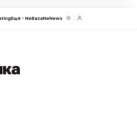
ting
Ещё
NeBaza
NeNews
ика