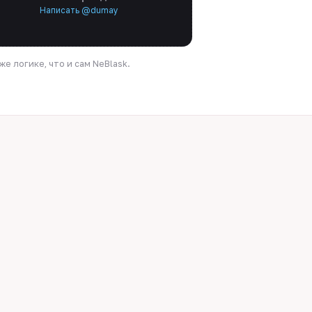
Написать @dumay
е логике, что и сам NeBlask.