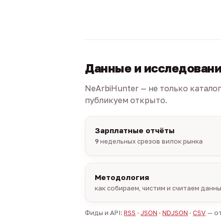
Данные и исследован
NeArbiHunter — не только катало
публикуем открыто.
Зарплатные отчёты
9
недельных срезов вилок рынка
Методология
как собираем, чистим и считаем данн
Фиды и API:
RSS
·
JSON
·
NDJSON
·
CSV
— от