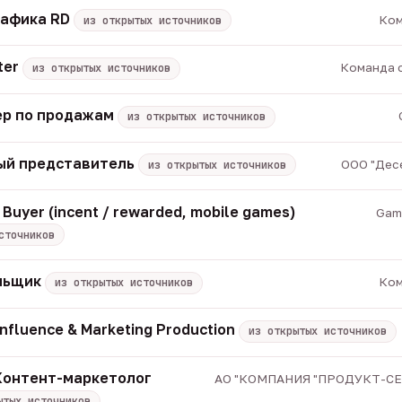
рафика RD
Ком
из открытых источников
ter
Команда с
из открытых источников
р по продажам
из открытых источников
ый представитель
ООО "Десе
из открытых источников
 Buyer (incent / rewarded, mobile games)
Game
сточников
альщик
Ком
из открытых источников
Influence & Marketing Production
из открытых источников
 Контент-маркетолог
АО "КОМПАНИЯ "ПРОДУКТ-СЕРВ
ытых источников