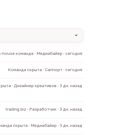
yas и другие).
n-house команда · Медиабайер · сегодня
нние боты.
Команда скрыта · Саппорт · сегодня
рыта · Дизайнер креативов · 3 дн. назад
trading.biz · Разработчик · 3 дн. назад
манда скрыта · Медиабайер · 3 дн. назад