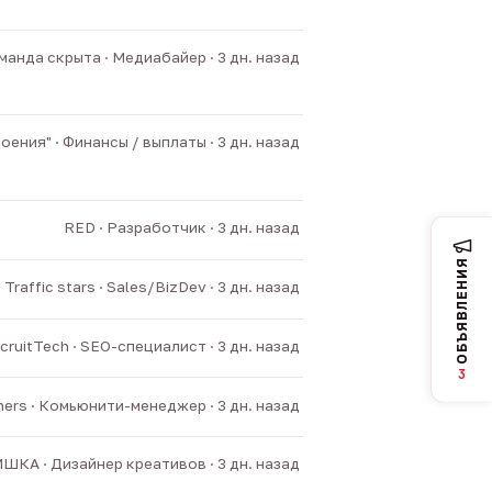
манда скрыта · Медиабайер · 3 дн. назад
ния" · Финансы / выплаты · 3 дн. назад
RED · Разработчик · 3 дн. назад
ОБЪЯВЛЕНИЯ
Traffic stars · Sales/BizDev · 3 дн. назад
cruitTech · SEO-специалист · 3 дн. назад
3
ners · Комьюнити-менеджер · 3 дн. назад
ШКА · Дизайнер креативов · 3 дн. назад