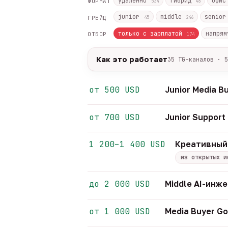
удалённо
гибрид
офи
ФОРМАТ
534
48
junior
middle
senio
ГРЕЙД
45
246
только с зарплатой
напрям
ОТБОР
174
Как это работает
35 TG-каналов · 5
Источники:
35 профильных TG-кана
Разбор:
нейронка разбирает сырец 
от 500 USD
Junior Media B
Скам-фильтр:
без предоплат и вз
Свежесть:
протухшее удаляется ав
от 700 USD
Junior Suppor
35
TG-каналов ·
5
ATS-площадок ·
628
1 200–1 400 USD
Креативный
из открытых и
до 2 000 USD
Middle AI-инж
от 1 000 USD
Media Buyer Go