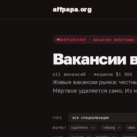
affpapa
.
org
NeArbiHunter · вакансии арбитража
Вакансии 
611 вакансий · медиана $1 500
Живые вакансии рынка: честны
Мёртвое удаляется само. Из н
РОЛЬ
удалённо
гибрид
офи
ФОРМАТ
537
39