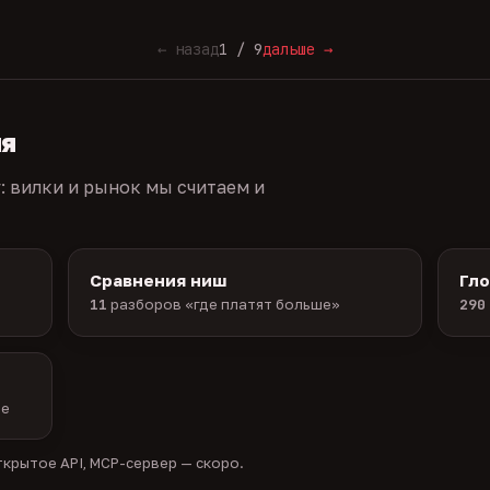
← назад
1 / 9
дальше →
ия
г: вилки и рынок мы считаем и
Сравнения ниш
Гл
11
разборов «где платят больше»
290
ые
крытое API, MCP-сервер — скоро.