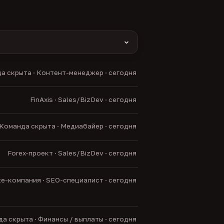
yas и другие).
а скрыта · Контент-менеджер · сегодня
нние боты.
FinAxis · Sales/BizDev · сегодня
Команда скрыта · Медиабайер · сегодня
Forex-проект · Sales/BizDev · сегодня
ate-компания · SEO-специалист · сегодня
а скрыта · Финансы / выплаты · сегодня