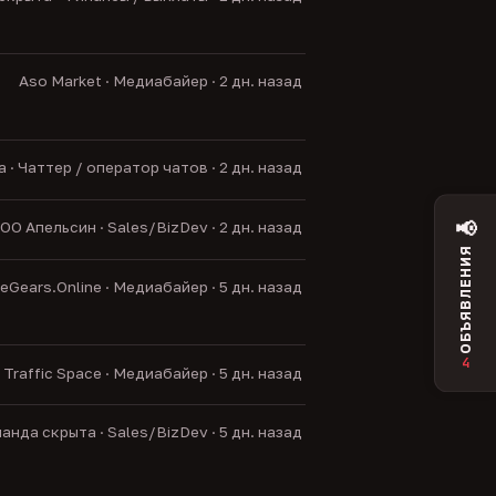
Aso Market · Медиабайер · 2 дн. назад
· Чаттер / оператор чатов · 2 дн. назад
📢
ОО Апельсин · Sales/BizDev · 2 дн. назад
ОБЪЯВЛЕНИЯ
Gears.Online · Медиабайер · 5 дн. назад
4
Traffic Space · Медиабайер · 5 дн. назад
анда скрыта · Sales/BizDev · 5 дн. назад