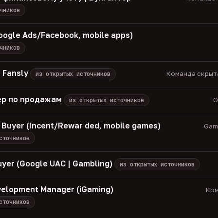
чников
oogle Ads/Facebook, mobile apps)
чников
 Fansly
Команда скрыта 
из открытых источников
р по продажам
О
из открытых источников
 Buyer (Incent/Rewar ded, mobile games)
Game
сточников
uyer (Google UAC | Gambling)
из открытых источников
velopment Manager (iGaming)
Ком
сточников