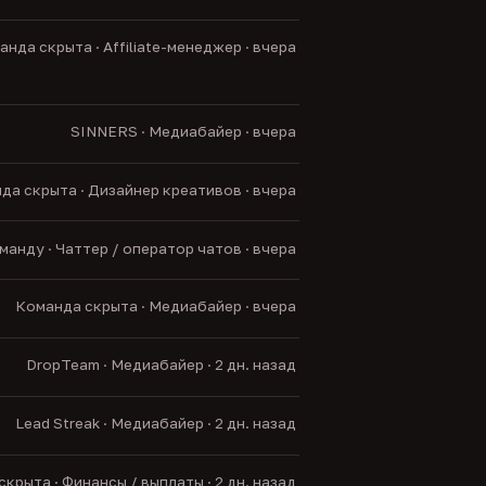
нда скрыта · Affiliate-менеджер · вчера
SINNERS · Медиабайер · вчера
да скрыта · Дизайнер креативов · вчера
анду · Чаттер / оператор чатов · вчера
Команда скрыта · Медиабайер · вчера
DropTeam · Медиабайер · 2 дн. назад
Lead Streak · Медиабайер · 2 дн. назад
крыта · Финансы / выплаты · 2 дн. назад