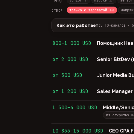
junior
middle
senio
ГРЕЙД
37
257
только с зарплатой
напрям
ОТБОР
168
Как это работает
35 TG-каналов · 5
Источники:
35 профильных TG-кана
Разбор:
нейронка разбирает сырец 
800–1 000 USD
Помощник Head
Скам-фильтр:
без предоплат и вз
Свежесть:
протухшее удаляется ав
от 2 000 USD
Senior BizDev
35
TG-каналов ·
5
ATS-площадок ·
611
от 500 USD
Junior Media B
от 1 200 USD
Sales Manager
1 500–4 000 USD
Middle/Seni
из открытых и
10 833–15 000 USD
CEO CPA F