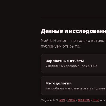
Данные и исследован
NeArbiHunter — не только катало
публикуем открыто.
Зарплатные отчёты
9
недельных срезов вилок рынка
Методология
как собираем, чистим и считаем данн
Фиды и API:
RSS
·
JSON
·
NDJSON
·
CSV
— от