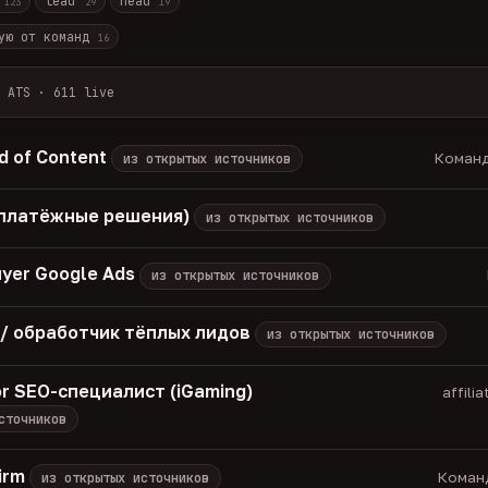
r
lead
head
123
29
19
ую от команд
16
 ATS · 611 live
лов + ArbiHunter, Партнёркин и ATS-площадки (Greenhouse, Himala
каждые 30 минут — роль, вертикаль, формат, вилка, грейд.
 of Content
Команд
из открытых источников
носов, без обещаний гарантированного дохода, без увода в сторо
томатически через 30 дней.
 (платёжные решения)
из открытых источников
вакансий live —
методология
uyer Google Ads
из открытых источников
 / обработчик тёплых лидов
из открытых источников
or SEO-специалист (iGaming)
affili
сточников
irm
Команд
из открытых источников