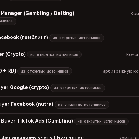
e Manager (Gambling / Betting)
Кома
чников
cebook (гемблинг)
из открытых источников
er (Crypto)
Коман
из открытых источников
D + RD)
арбитражную ком
из открытых источников
uyer Google (crypto)
из открытых источников
uyer Facebook (nutra)
из открытых источников
 Buyer TikTok Ads (Gambling)
из открытых источников
 финансовому учету | Бухгалтер
Команда с