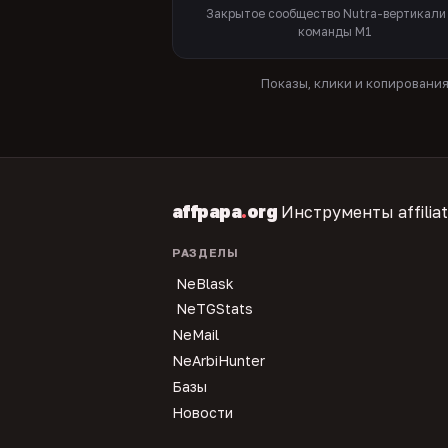
Закрытое сообщество Nutra-вертикали
команды M1
Показы, клики и копировани
affpapa
.
org
Инструменты affilia
РАЗДЕЛЫ
NeBlask
NeTGStats
NeMail
NeArbiHunter
Базы
Новости