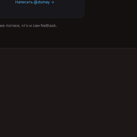
Написать @dumay →
е логике, что и сам NeBlask.