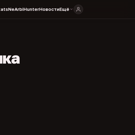
ats
NeArbiHunter
Новости
Ещё
ика