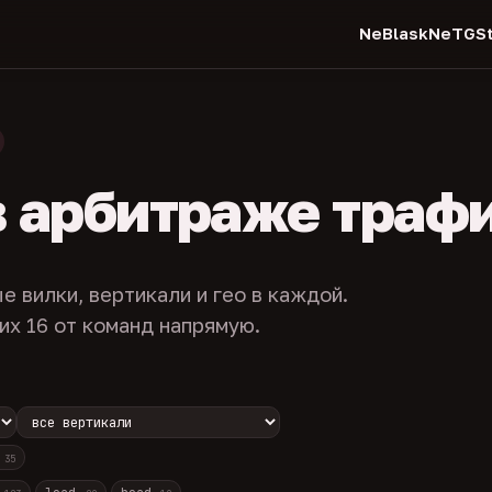
NeBlask
NeTGSt
в арбитраже траф
е вилки, вертикали и гео в каждой.
их 16 от команд напрямую.
с
35