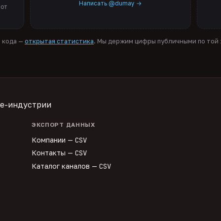
Написать @dumay →
 от
я кода —
открытая статистика
. Мы держим цифры публичными по той ж
te-индустрии
ЭКСПОРТ ДАННЫХ
Компании —
CSV
Контакты —
CSV
Каталог каналов —
CSV